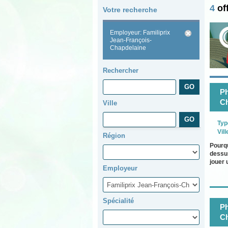
4
of
Votre recherche
Employeur: Familiprix
Jean-François-
Chapdelaine
Rechercher
Ph
Ch
Ville
Typ
Vill
Région
Pourqu
dessus
jouer 
Employeur
Spécialité
Ph
Ch