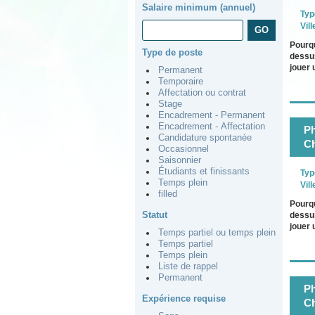
Salaire minimum (annuel)
Typ
Vill
Pourqu
Type de poste
dessus
jouer 
Permanent
Temporaire
Affectation ou contrat
Stage
Encadrement - Permanent
Encadrement - Affectation
Ph
Candidature spontanée
Ch
Occasionnel
Saisonnier
Étudiants et finissants
Typ
Temps plein
Vill
filled
Pourqu
Statut
dessus
jouer 
Temps partiel ou temps plein
Temps partiel
Temps plein
Liste de rappel
Permanent
Ph
Expérience requise
Ch