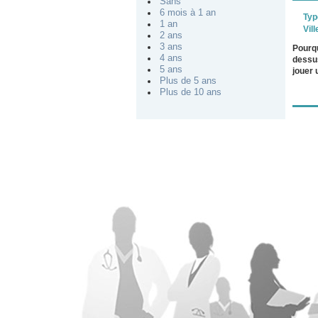
Sans
6 mois à 1 an
Typ
1 an
Vill
2 ans
3 ans
Pourqu
4 ans
dessus
5 ans
jouer 
Plus de 5 ans
Plus de 10 ans