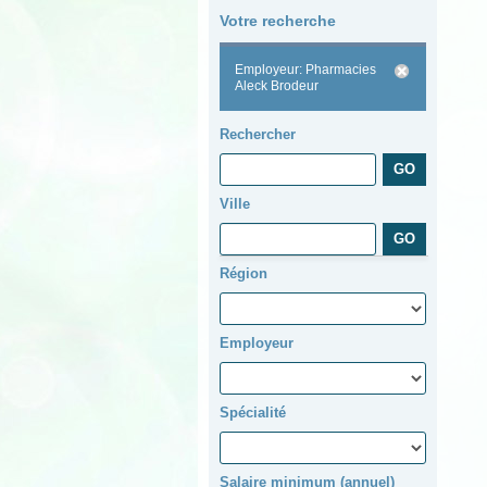
Votre recherche
Employeur: Pharmacies
Aleck Brodeur
Rechercher
Ville
Région
Employeur
Spécialité
Salaire minimum (annuel)