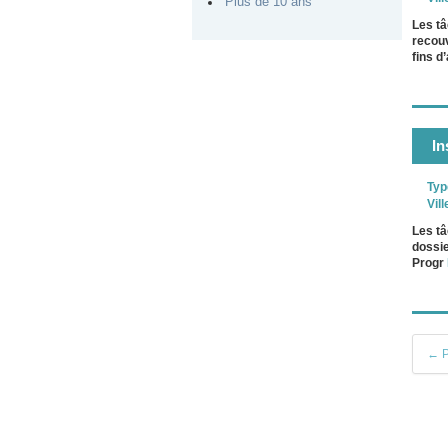
Plus de 10 ans
Les tâ
recouv
fins d
In
Typ
Vill
Les tâ
dossie
Progr
← P