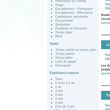
Sal
Affectation ou contrat
Typ
Stage
Vill
Encadrement - Permanent
Encadrement - Affectation
Boule
Candidature spontanée
recrut
Occasionnel
Lire la
Saisonnier
Étudiants et finissants
Temps plein
filled
Statut
Li
Temps partiel ou temps plein
Temps partiel
Typ
Temps plein
Vill
Liste de rappel
Permanent
Les tâ
produi
Expérience requise
Lire la
Sans
6 mois à 1 an
1 an
2 ans
3 ans
Te
4 ans
5 ans
Typ
Plus de 5 ans
Vill