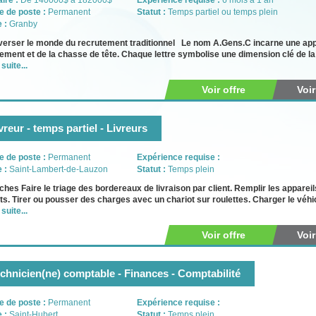
aire :
De 140000$ à 182000$
Expérience requise :
6 mois à 1 an
e de poste :
Permanent
Statut :
Temps partiel ou temps plein
e :
Granby
verser le monde du recrutement traditionnel Le nom A.Gens.C incarne une app
ement et de la chasse de tête. Chaque lettre symbolise une dimension clé de la 
 suite...
Voir offre
Voi
vreur - temps partiel - Livreurs
e de poste :
Permanent
Expérience requise :
e :
Saint-Lambert-de-Lauzon
Statut :
Temps plein
ches Faire le triage des bordereaux de livraison par client. Remplir les appare
ts. Tirer ou pousser des charges avec un chariot sur roulettes. Charger le véhi
 suite...
Voir offre
Voi
chnicien(ne) comptable - Finances - Comptabilité
e de poste :
Permanent
Expérience requise :
e :
Saint-Hubert
Statut :
Temps plein