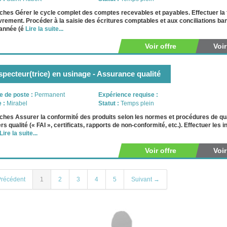
ches Gérer le cycle complet des comptes recevables et payables. Effectuer la 
rement. Procéder à la saisie des écritures comptables et aux conciliations ban
’année (é
Lire la suite...
Voir offre
Voi
specteur(trice) en usinage - Assurance qualité
e de poste :
Permanent
Expérience requise :
e :
Mirabel
Statut :
Temps plein
ches Assurer la conformité des produits selon les normes et procédures de qual
rs qualité (« FAI », certificats, rapports de non-conformité, etc.). Effectuer les
Lire la suite...
Voir offre
Voi
récédent
1
2
3
4
5
Suivant →