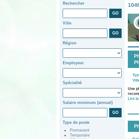
Rechercher
104
Ville
Région
Ph
Ph
Employeur
Typ
Vill
Spécialité
Une p
reconn
Lire la
Salaire minimum (annuel)
Type de poste
Ph
Permanent
Temporaire