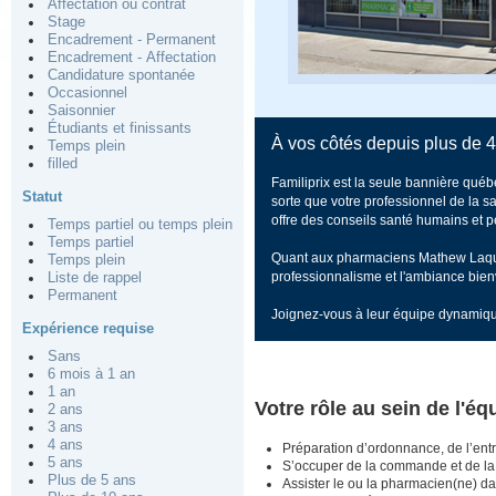
Affectation ou contrat
Stage
Encadrement - Permanent
Encadrement - Affectation
Candidature spontanée
Occasionnel
Saisonnier
Étudiants et finissants
À vos côtés depuis plus de 4
Temps plein
filled
Familiprix est la seule bannière québ
Statut
sorte que votre professionnel de la sa
offre des conseils santé humains et p
Temps partiel ou temps plein
Temps partiel
Quant aux pharmaciens Mathew Laquerre
Temps plein
professionnalisme et l'ambiance bien
Liste de rappel
Permanent
Joignez-vous à leur équipe dynamiq
Expérience requise
Sans
6 mois à 1 an
1 an
Votre rôle au sein de l'éq
2 ans
3 ans
4 ans
Préparation d’ordonnance, de l’entr
5 ans
S’occuper de la commande et de la 
Plus de 5 ans
Assister le ou la pharmacien(ne) d