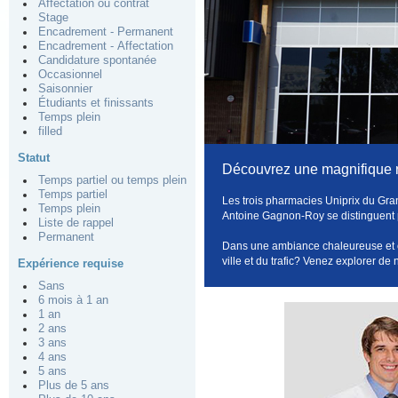
Affectation ou contrat
Stage
Encadrement - Permanent
Encadrement - Affectation
Candidature spontanée
Occasionnel
Saisonnier
Étudiants et finissants
Temps plein
filled
Statut
Découvrez une magnifique rég
Temps partiel ou temps plein
Temps partiel
Les trois pharmacies Uniprix du Gr
Temps plein
Antoine Gagnon-Roy se distinguent par
Liste de rappel
Permanent
Dans une ambiance chaleureuse et com
ville et du trafic? Venez explorer de
Expérience requise
Sans
6 mois à 1 an
1 an
2 ans
3 ans
4 ans
5 ans
Plus de 5 ans