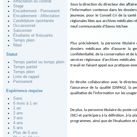
Affectation ou contrat
Sous la direction du directeur des affair
Stage
l’information contenue dans les dossiers
Encadrement - Permanent
jeunesse, pour le Conseil Cri de la santé
Encadrement - Affectation
Candidature spontanée
régionales liées aux archives médicales ré
Occasionnel
neuf communautés d’Eeyou Istchee.
Saisonnier
Étudiants et finissants
Temps plein
Plus précisément, la personne titulaire 
filled
dossiers médicaux afin d’assurer la gest
Statut
confidentialité, de la conservation et de
services régionaux d’archives médicales 
Temps partiel ou temps plein
travail en faisant appel aux pratiques e
Temps partiel
Temps plein
Liste de rappel
Permanent
En étroite collaboration avec le directeu
l’assurance de la qualité (DSPAQ), la pe
Expérience requise
qualitative de l’information sur les usager
Sans
6 mois à 1 an
1 an
De plus, la personne titulaire du poste co
2 ans
(SIC) et participera à la définition, à la 
3 ans
programmes, ainsi que de l’évaluation et d
4 ans
5 ans
Plus de 5 ans