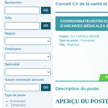
Rechercher
Conseil Cri de la santé e
Ville
COORDONNATEUR(TRICE)
D’ARCHIVES MÉDICALES (M-
Région
Salaire :
De 74481$ à 96826$
Type de poste :
Permanent
Ville :
Regional
Employeur
Spécialité
P
Salaire minimum (annuel)
Description du poste
Type de poste
APERÇU DU POST
Permanent
Temporaire