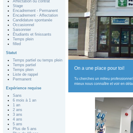
Affectation ou contrat
Stage
Encadrement - Permanent
Encadrement - Affectation
Candidature spontanée
Occasionnel
Saisonnier
Étudiants et finissants
Temps plein
filled
Statut
Temps partiel ou temps plein
Temps partiel
On a une place pour toi!
Temps plein
Liste de rappel
Tu cherches un milieu professionnel
Permanent
mieux nous connaître et voir en déta
Expérience requise
Sans
6 mois à 1 an
1 an
2 ans
3 ans
4 ans
5 ans
Plus de 5 ans