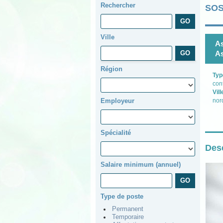
Rechercher
SOS
Ville
As
As
Région
Typ
con
Vill
Employeur
nor
Spécialité
Desc
Salaire minimum (annuel)
Type de poste
Permanent
Temporaire