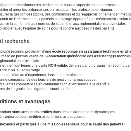
réparer et conditionner les médicaments sous la supervision du pharmacien.
rifier et gérer les ordonnances en respectant les protocoles en vigueur.
ssurer la gestion des stocks, des commandes et du réapprovisionnement en médica
urnir de l’information aux patients sur l’usage approprié des médicaments, selon l
surer la conformité aux normes de sécurité et aux réglementations provinciales.
ollaborer avec l’équipe de soins pour répondre aux besoins des patients.
il recherché
iplôme reconnu provenant d’une
école reconnue en assistance technique en ph
uméro de permis valide de l’Association québécoise des assistant(e)s techni
glementation provinciale.
étenir en tout temps une
carte RCR valide
, délivrée par un organisme reconnu pa
u cœur ou la Croix-Rouge.
inimum d’un an d’expérience dans un poste similaire.
onne connaissance des logiciels de gestion pharmaceutique.
xcellentes compétences en communication et en service à la clientèle.
ns de l’organisation, rigueur et souci du détail.
ditions et avantages
andats stimulants et diversifiés
dans des environnements dynamiques.
émunération compétitive
et conditions avantageuses.
nez-nous et participez à une mission essentielle pour la santé des patients !