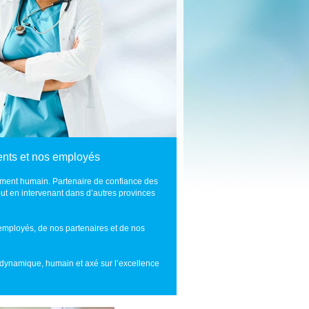
ents et nos employés
ment humain. Partenaire de confiance des
out en intervenant dans d’autres provinces
s employés, de nos partenaires et de nos
dynamique, humain et axé sur l’excellence