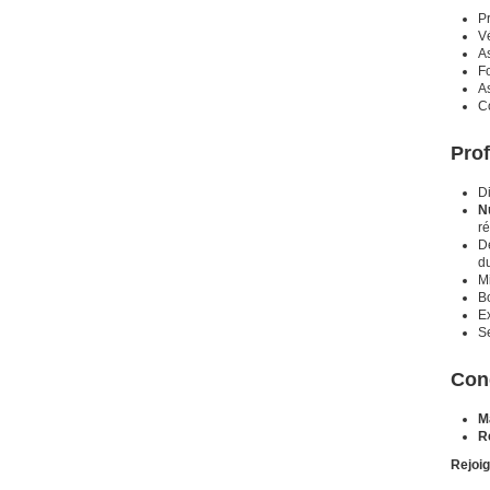
P
Vé
A
Fo
As
C
Prof
D
N
ré
D
d
M
B
E
Se
Con
M
R
Rejoig