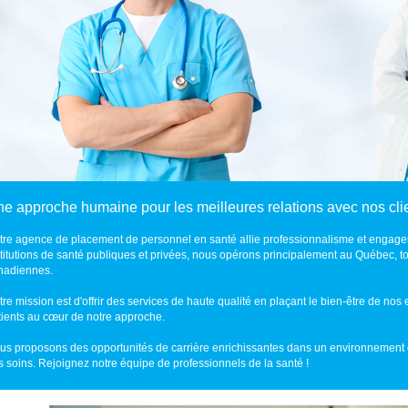
e approche humaine pour les meilleures relations avec nos cli
tre agence de placement de personnel en santé allie professionnalisme et engage
stitutions de santé publiques et privées, nous opérons principalement au Québec, t
nadiennes.
tre mission est d'offrir des services de haute qualité en plaçant le bien-être de no
tients au cœur de notre approche.
us proposons des opportunités de carrière enrichissantes dans un environnement 
s soins. Rejoignez notre équipe de professionnels de la santé !