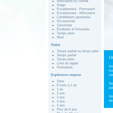
Affectation ou contrat
Stage
Encadrement - Permanent
Encadrement - Affectation
Candidature spontanée
Occasionnel
Saisonnier
Étudiants et finissants
Temps plein
filled
Statut
Temps partiel ou temps plein
Temps partiel
Un
Temps plein
Liste de rappel
No
Permanent
in
Expérience requise
ca
Sans
No
6 mois à 1 an
pa
1 an
2 ans
No
3 ans
de
4 ans
5 ans
Plus de 5 ans