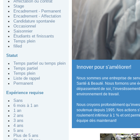
Affectation ou contrat
Stage
Encadrement - Permanent
Encadrement - Affectation
Candidature spontanée
Occasionnel
Saisonnier
Étudiants et finissants
Temps plein
filled
Statut
Temps partiel ou temps plein
Innover pour s'améliorer!
Temps partiel
Temps plein
Nous sommes une entreprise de servi
Liste de rappel
Permanent
Santé & Beauté. Nous formons une équ
dépassement de soi, l’investissement
Expérience requise
environnement de travail.
Sans
Nous croyons profondément qu’investi
6 mois à 1 an
soutenue depuis 1995. Nos actions s’
1 an
roulement inférieur à 1 % et ont perm
2 ans
3 ans
équipe dès maintenant!
4 ans
5 ans
Plus de 5 ans