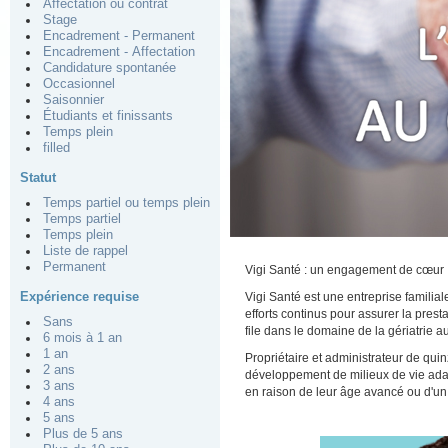
Affectation ou contrat
Stage
Encadrement - Permanent
Encadrement - Affectation
Candidature spontanée
Occasionnel
Saisonnier
Étudiants et finissants
Temps plein
filled
Statut
Temps partiel ou temps plein
Temps partiel
Temps plein
Liste de rappel
Permanent
Vigi Santé : un engagement de cœur
Expérience requise
Vigi Santé est une entreprise familia
efforts continus pour assurer la prest
Sans
file dans le domaine de la gériatrie 
6 mois à 1 an
1 an
Propriétaire et administrateur de qu
2 ans
développement de milieux de vie adap
3 ans
en raison de leur âge avancé ou d'un
4 ans
5 ans
Plus de 5 ans