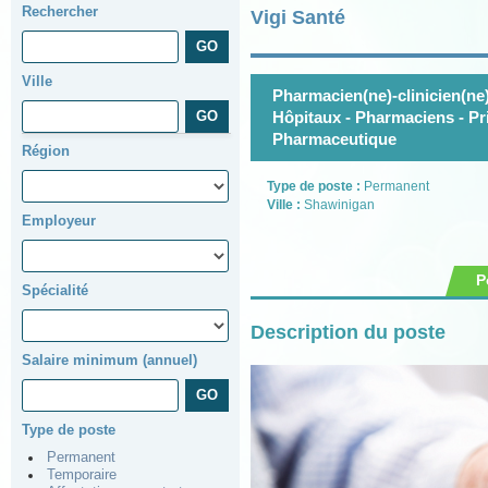
Rechercher
Vigi Santé
Ville
Pharmacien(ne)-clinicien(ne
Hôpitaux - Pharmaciens - Pri
Pharmaceutique
Région
Type de poste :
Permanent
Ville :
Shawinigan
Employeur
P
Spécialité
Description du poste
Salaire minimum (annuel)
Type de poste
Permanent
Temporaire