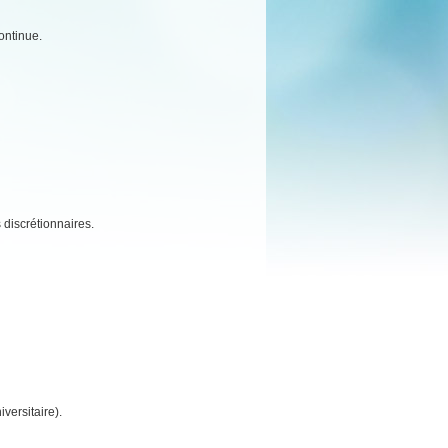
ontinue.
 discrétionnaires.
versitaire).