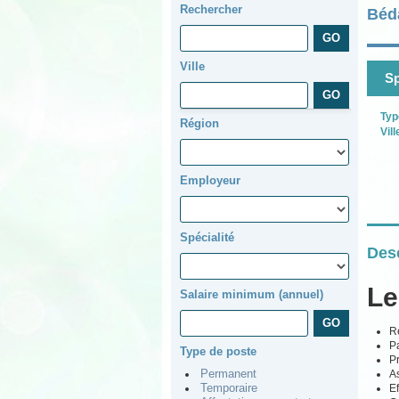
Rechercher
Béd
Ville
Sp
Typ
Région
Vill
Employeur
Spécialité
Desc
Le
Salaire minimum (annuel)
Ré
Pa
Type de poste
P
As
Permanent
Ef
Temporaire