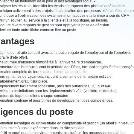
llaborer au traitement de la paie et des avantages sociaux.
alyser les résultats, identifier les écarts et proposer des pistes d’amélioration.
rticiper activement à des projets d’optimisation des processus et à l’amélioration c
ntribuer à l’optimisation des systèmes informatiques et à la mise à jour du CRM.
frir un soutien au service à la clientèle et à la logistique, au besoin.
oduire divers rapports de gestion pour appuyer la prise de décision.
fectuer toute autre tâche connexe liée au poste.
antages
gime de retraite collectif avec contribution égale de l’employeur et de l’employé.
raire d’été offert.
ne journée d’absence rémunérée à l’anniversaire d’embauche.
rmeture des bureaux durant la période des Fêtes, incluant congés fériés et congés
emaine complète de fermeture la 4e semaine de juillet.
rois semaines de vacances, incluant la semaine de fermeture estivale.
ationnement gratuit sur place.
mplacement facilement accessible, près des autoroutes 13, 15 et 640.
cès aux installations pour les déplacements à vélo (vestiaire et douche).
aniers de légumes offerts chaque semaine.
ormation continue et possibilités de développement des compétences.
igences du poste
rmation technique ou universitaire en comptabilité et gestion (un atout si niveau uni
inimum de 3 ans d’expérience dans un rôle similaire.
ntérêt marqué pour les environnements structurés et les processus comptables.