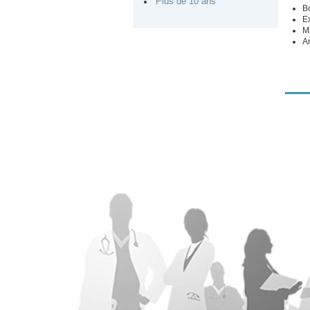
Plus de 10 ans
Bo
E
Ma
A