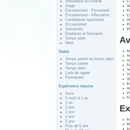
Co
Affectation ou contrat
An
Stage
Pa
Encadrement - Permanent
Co
Encadrement - Affectation
Of
Candidature spontanée
Pr
Occasionnel
Ef
Saisonnier
Étudiants et finissants
Av
Temps plein
filled
Ré
Statut
Ho
Temps partiel ou temps plein
U
Temps partiel
Fe
Temps plein
S
Liste de rappel
T
Permanent
St
E
Expérience requise
Ac
P
Sans
F
6 mois à 1 an
1 an
Ex
2 ans
3 ans
4 ans
Fo
5 ans
M
Plus de 5 ans
I