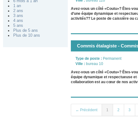
Ville :
bureau 110
6 mois à 1 an
1 an
Avez-vous un côté «Coutu»? Êtes-vous
2 ans
d’une équipe dynamique et respectueu
3 ans
activités?? Le poste de caissière ou ca
4 ans
5 ans
Plus de 5 ans
Plus de 10 ans
Commis étalagiste - Commis
Type de poste :
Permanent
Ville :
bureau 10
Avez-vous un côté «Coutu»? Êtes-vous 
équipe dynamique et respectueuse et 
collaboration est au cœur de nos activ
← Précédent
1
2
3