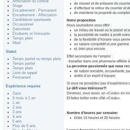
Affectation ou contrat
de classer et de préparer du courrier
Stage
d’effectuer le retour du courrier et d
Encadrement - Permanent
de maintenir la propreté du comptoi
Encadrement - Affectation
Candidature spontanée
Notre proposition
Occasionnel
Nous souhaitons vous offrir :
Saisonnier
un milieu de travail où le plaisir et
Étudiants et finissants
la possibilité de mettre à profit votr
Temps plein
de la flexibilité d’horaire vous perm
filled
un salaire compétitif et une gamme
et, bien plus encore.
Statut
Effet secondaire de l’emploi :
Temps partiel ou temps plein
· travailler dans une pharmacie affiliée
Temps partiel
La personne passionnée que nous re
Temps plein
de nature sociable, accueillante, p
Liste de rappel
dotée d’un esprit d’équipe;
Permanent
Si vous ne possédez pas d’expérience de 
Expérience requise
Le défi vous intéresse?!
Devenez, vous aussi, un «Coutu» en nou
Sans
Et faites briller votre côté «Coutu».
6 mois à 1 an
1 an
2 ans
3 ans
Nombre d'heures par semaine:
4 ans
Entre 10 heures et 30 heures
5 ans
Plus de 5 ans