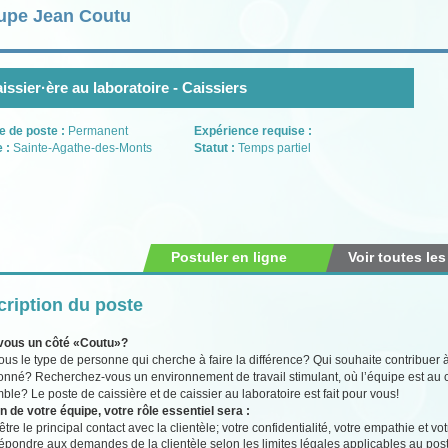
upe Jean Coutu
issier·ère au laboratoire - Caissiers
e de poste :
Permanent
Expérience requise :
e :
Sainte-Agathe-des-Monts
Statut :
Temps partiel
Postuler en ligne
Voir toutes les
ription du poste
vous un côté «Coutu»?
ous le type de personne qui cherche à faire la différence? Qui souhaite contribuer à
ionné? Recherchez-vous un environnement de travail stimulant, où l’équipe est au
ble? Le poste de caissière et de caissier au laboratoire est fait pour vous!
n de votre équipe, votre rôle essentiel sera :
être le principal contact avec la clientèle; votre confidentialité, votre empathie et v
pondre aux demandes de la clientèle selon les limites légales applicables au poste