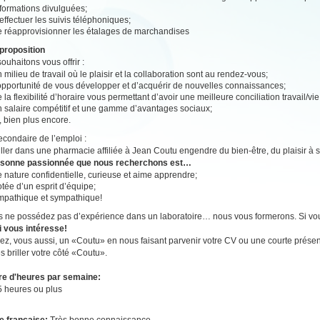
nformations divulguées;
effectuer les suivis téléphoniques;
e réapprovisionner les étalages de marchandises
proposition
ouhaitons vous offrir :
 milieu de travail où le plaisir et la collaboration sont au rendez-vous;
’opportunité de vous développer et d’acquérir de nouvelles connaissances;
 la flexibilité d’horaire vous permettant d’avoir une meilleure conciliation travail/vi
n salaire compétitif et une gamme d’avantages sociaux;
, bien plus encore.
secondaire de l’emploi :
ailler dans une pharmacie affiliée à Jean Coutu engendre du bien-être, du plaisir à se
rsonne passionnée que nous recherchons est…
 nature confidentielle, curieuse et aime apprendre;
tée d’un esprit d’équipe;
mpathique et sympathique!
s ne possédez pas d’expérience dans un laboratoire… nous vous formerons. Si vous
i vous intéresse!
z, vous aussi, un «Coutu» en nous faisant parvenir votre CV ou une courte présen
es briller votre côté «Coutu».
e d'heures par semaine:
5 heures ou plus
e française:
Très bonne connaissance