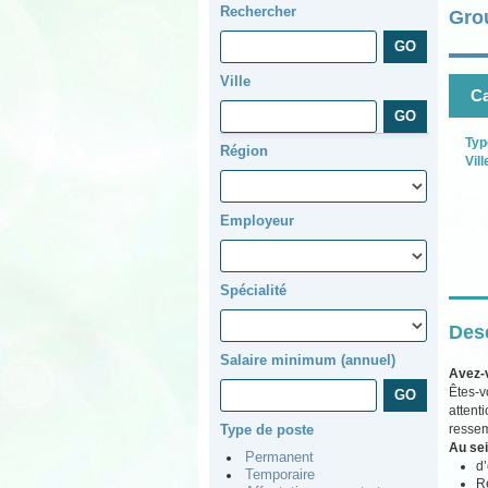
Rechercher
Gro
Ville
Ca
Typ
Région
Vill
Employeur
Spécialité
Desc
Salaire minimum (annuel)
Avez-
Êtes-v
attent
ressem
Type de poste
Au sei
Permanent
d’
Temporaire
Ré