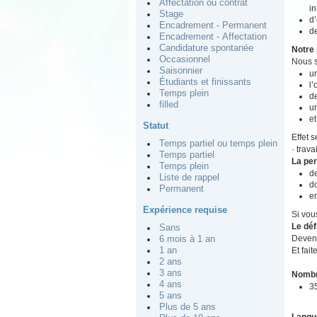
Affectation ou contrat
i
Stage
d’
Encadrement - Permanent
d
Encadrement - Affectation
Candidature spontanée
Notre 
Occasionnel
Nous s
Saisonnier
un
Étudiants et finissants
l
Temps plein
de
filled
u
et
Statut
Effet 
Temps partiel ou temps plein
· trav
Temps partiel
La pe
Temps plein
de
Liste de rappel
do
Permanent
e
Expérience requise
Si vou
Le déf
Sans
Devene
6 mois à 1 an
Et fait
1 an
2 ans
3 ans
Nombr
4 ans
3
5 ans
Plus de 5 ans
Langu