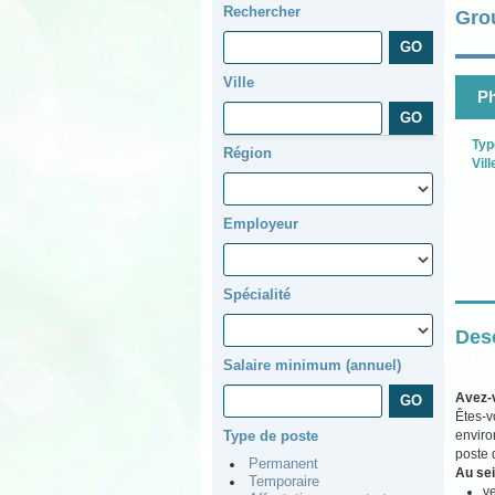
Rechercher
Gro
Ville
Ph
Typ
Région
Vill
Employeur
Spécialité
Desc
Salaire minimum (annuel)
Avez-
Êtes-v
enviro
Type de poste
poste 
Permanent
Au sei
Temporaire
ve