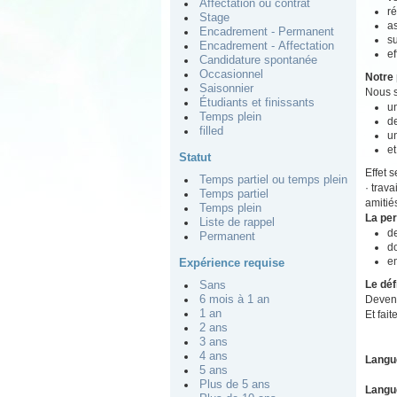
Affectation ou contrat
ré
Stage
as
Encadrement - Permanent
su
Encadrement - Affectation
ef
Candidature spontanée
Occasionnel
Notre 
Saisonnier
Nous s
Étudiants et finissants
un
Temps plein
de
filled
u
et
Statut
Effet 
Temps partiel ou temps plein
· trav
Temps partiel
amitié
Temps plein
La pe
Liste de rappel
de
Permanent
do
e
Expérience requise
Le déf
Sans
Devene
6 mois à 1 an
1 an
Et fait
2 ans
3 ans
4 ans
Langu
5 ans
Plus de 5 ans
Langu