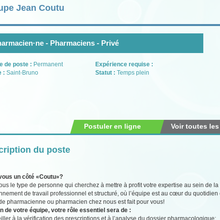
upe Jean Coutu
armacien·ne - Pharmaciens - Privé
e de poste :
Permanent
Expérience requise :
e :
Saint-Bruno
Statut :
Temps plein
Postuler en ligne
Voir toutes les
ription du poste
vous un côté «Coutu»?
ous le type de personne qui cherchez à mettre à profit votre expertise au sein d
nnement de travail professionnel et structuré, où l’équipe est au cœur du quotidi
de pharmacienne ou pharmacien chez nous est fait pour vous!
n de votre équipe, votre rôle essentiel sera de :
iller à la vérification des prescriptions et à l’analyse du dossier pharmacologique;