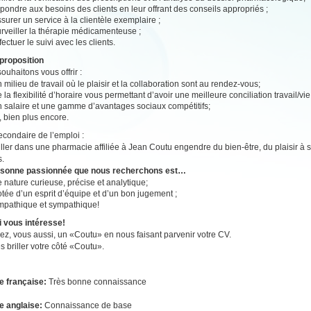
pondre aux besoins des clients en leur offrant des conseils appropriés ;
surer un service à la clientèle exemplaire ;
rveiller la thérapie médicamenteuse ;
fectuer le suivi avec les clients.
proposition
ouhaitons vous offrir :
 milieu de travail où le plaisir et la collaboration sont au rendez-vous;
 la flexibilité d’horaire vous permettant d’avoir une meilleure conciliation travail/vi
n salaire et une gamme d’avantages sociaux compétitifs;
, bien plus encore.
secondaire de l’emploi :
ailler dans une pharmacie affiliée à Jean Coutu engendre du bien-être, du plaisir à se
s.
rsonne passionnée que nous recherchons est…
 nature curieuse, précise et analytique;
tée d’un esprit d’équipe et d’un bon jugement ;
mpathique et sympathique!
i vous intéresse!
z, vous aussi, un «Coutu» en nous faisant parvenir votre CV.
es briller votre côté «Coutu».
e française:
Très bonne connaissance
e anglaise:
Connaissance de base