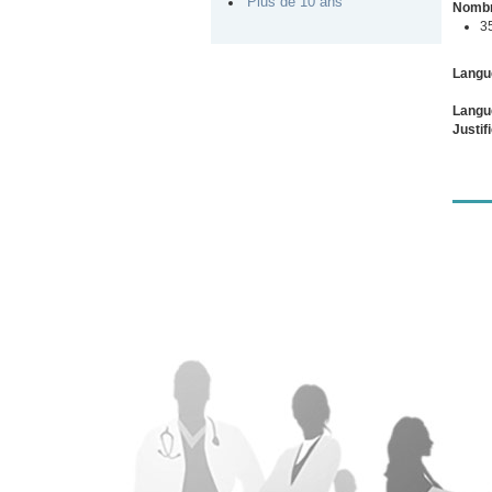
Plus de 10 ans
Nombr
3
Langu
Langu
Justif