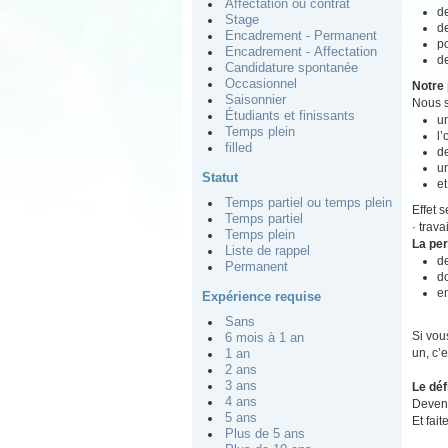
Affectation ou contrat
de
Stage
de
Encadrement - Permanent
po
Encadrement - Affectation
de
Candidature spontanée
Occasionnel
Notre 
Saisonnier
Nous s
Étudiants et finissants
un
Temps plein
l
filled
de
u
Statut
et
Temps partiel ou temps plein
Effet 
Temps partiel
· trav
Temps plein
La pe
Liste de rappel
d
Permanent
do
e
Expérience requise
Sans
Si vou
6 mois à 1 an
un, c’e
1 an
2 ans
3 ans
Le déf
4 ans
Devene
5 ans
Et fait
Plus de 5 ans