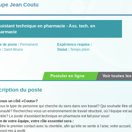
upe Jean Coutu
sistant technique en pharmacie - Ass. tech. en
harmacie
e de poste :
Permanent
Expérience requise :
e :
Saint-Bruno
Statut :
Temps plein
Postuler en ligne
Voir toutes les
ription du poste
vous un côté «Coutu»?
ous le type de personne qui cherche du sens dans son travail? Qui souhaite être util
auté? Recherchez-vous un environnement de travail structuré, où l’équipe est au
ble? Le poste d'assistant technique en pharmacie est fait pour vous!
n de votre équipe, votre rôle essentiel sera :
être le premier contact avec la clientèle, afin qu’elle se sente à l’aise; votre accue
ront mis à profit;