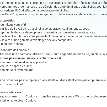
 cerner les besoins de la clientèle en collectant les données nécessaires à la pr
 préparer les ordonnances et de détecter des problématiques potentielles pour la c
ur certaine PJC, d’effectuer la préparation de pilulier;
 veiller à l’hygiène ainsi qu’au rangement du laboratoire afin de faciliter son bon 
proposition
ouhaitons vous offrir :
 milieu de travail où le plaisir et la collaboration sont au rendez-vous;
’opportunité de vous développer et d’acquérir de nouvelles connaissances;
 la flexibilité d’horaire vous permettant d’avoir une meilleure conciliation travail/vi
n salaire et une gamme d’avantages sociaux compétitifs;
, bien plus encore.
secondaire de l’emploi :
ailler dans une pharmacie affiliée à Jean Coutu engendre du bien-être, du plaisir à se
rsonne passionnée que nous recherchons est…
e nature curieuse et aime apprendre;
tée d’un esprit d’équipe;
mpathique et sympathique!
s ne possédez pas de diplôme d’assistante ou d'assistant technique en pharmaci
st un atout solide!
i vous intéresse!
z, vous aussi, un «Coutu» en nous faisant parvenir votre CV ou une courte présen
es briller votre côté «Coutu».