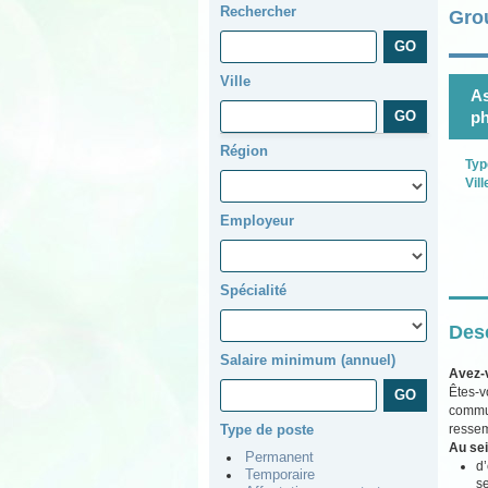
Rechercher
Gro
Ville
As
p
Région
Typ
Vill
Employeur
Spécialité
Desc
Salaire minimum (annuel)
Avez-
Êtes-v
commun
ressem
Type de poste
Au sei
Permanent
d’
Temporaire
se