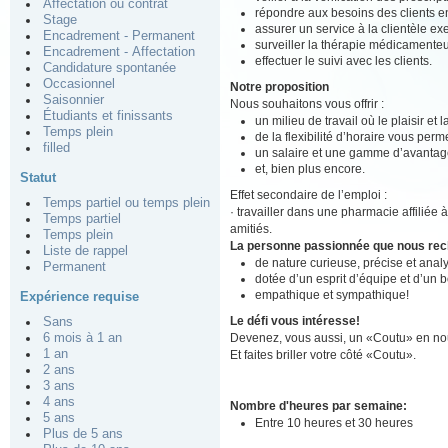
Affectation ou contrat
répondre aux besoins des clients en
Stage
assurer un service à la clientèle ex
Encadrement - Permanent
surveiller la thérapie médicamenteu
Encadrement - Affectation
effectuer le suivi avec les clients.
Candidature spontanée
Occasionnel
Notre proposition
Saisonnier
Nous souhaitons vous offrir :
Étudiants et finissants
un milieu de travail où le plaisir et
Temps plein
de la flexibilité d’horaire vous perm
filled
un salaire et une gamme d’avantage
et, bien plus encore.
Statut
Effet secondaire de l’emploi :
Temps partiel ou temps plein
· travailler dans une pharmacie affiliée 
Temps partiel
amitiés.
Temps plein
La personne passionnée que nous re
Liste de rappel
de nature curieuse, précise et analy
Permanent
dotée d’un esprit d’équipe et d’un 
empathique et sympathique!
Expérience requise
Le défi vous intéresse!
Sans
Devenez, vous aussi, un «Coutu» en nou
6 mois à 1 an
1 an
Et faites briller votre côté «Coutu».
2 ans
3 ans
4 ans
Nombre d'heures par semaine:
5 ans
Entre 10 heures et 30 heures
Plus de 5 ans