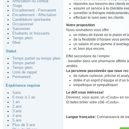
Affectation ou contrat
répondre aux besoins des clients en
Stage
assurer un service à la clientèle ex
Encadrement - Permanent
surveiller la thérapie médicamenteu
Encadrement - Affectation
effectuer le suivi avec les clients.
Candidature spontanée
Occasionnel
Notre proposition
Saisonnier
Nous souhaitons vous offrir :
Étudiants et finissants
un milieu de travail où le plaisir et
Temps plein
de la flexibilité d’horaire vous perm
filled
un salaire et une gamme d’avantage
et, bien plus encore.
Statut
Effet secondaire de l’emploi :
Temps partiel ou temps plein
· travailler dans une pharmacie affiliée 
Temps partiel
amitiés.
Temps plein
La personne passionnée que nous re
Liste de rappel
de nature curieuse, précise et analy
Permanent
dotée d’un esprit d’équipe et d’un 
empathique et sympathique!
Expérience requise
Le défi vous intéresse!
Sans
Devenez, vous aussi, un «Coutu» en nou
6 mois à 1 an
1 an
Et faites briller votre côté «Coutu».
2 ans
3 ans
4 ans
Langue française:
Connaissance de b
5 ans
Plus de 5 ans