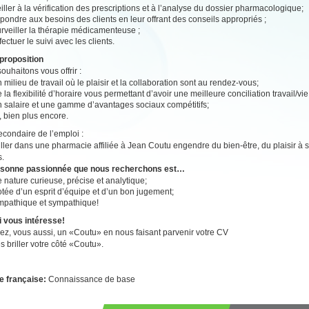
iller à la vérification des prescriptions et à l’analyse du dossier pharmacologique;
pondre aux besoins des clients en leur offrant des conseils appropriés ;
rveiller la thérapie médicamenteuse ;
fectuer le suivi avec les clients.
proposition
ouhaitons vous offrir :
 milieu de travail où le plaisir et la collaboration sont au rendez-vous;
 la flexibilité d’horaire vous permettant d’avoir une meilleure conciliation travail/vi
n salaire et une gamme d’avantages sociaux compétitifs;
, bien plus encore.
secondaire de l’emploi :
ailler dans une pharmacie affiliée à Jean Coutu engendre du bien-être, du plaisir à se
s.
rsonne passionnée que nous recherchons est…
 nature curieuse, précise et analytique;
tée d’un esprit d’équipe et d’un bon jugement;
mpathique et sympathique!
i vous intéresse!
z, vous aussi, un «Coutu» en nous faisant parvenir votre CV
es briller votre côté «Coutu».
e française:
Connaissance de base