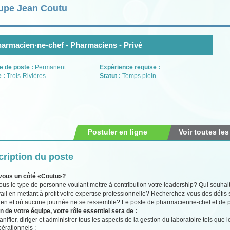
upe Jean Coutu
armacien·ne-chef - Pharmaciens - Privé
e de poste :
Permanent
Expérience requise :
e :
Trois-Rivières
Statut :
Temps plein
Postuler en ligne
Voir toutes les
ription du poste
vous un côté «Coutu»?
ous le type de personne voulant mettre à contribution votre leadership? Qui souhai
vail en mettant à profit votre expertise professionnelle? Recherchez-vous des défis 
ien et où aucune journée ne se ressemble? Le poste de pharmacienne-chef et de ph
n de votre équipe, votre rôle essentiel sera de :
anifier, diriger et administrer tous les aspects de la gestion du laboratoire tels que 
érationnels ;