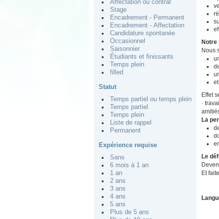
Affectation ou contrat
ve
Stage
ré
Encadrement - Permanent
su
Encadrement - Affectation
ef
Candidature spontanée
Occasionnel
Notre 
Saisonnier
Nous s
Étudiants et finissants
un
Temps plein
de
filled
u
et
Statut
Effet 
Temps partiel ou temps plein
· trav
Temps partiel
amitié
Temps plein
La pe
Liste de rappel
de
Permanent
do
e
Expérience requise
Le déf
Sans
Devene
6 mois à 1 an
Et fait
1 an
2 ans
3 ans
4 ans
Langu
5 ans
Plus de 5 ans