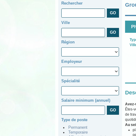
Rechercher
Gro
Ville
Ph
Typ
Région
Vill
Employeur
Spécialité
Desc
Salaire minimum (annuel)
Avez-
Êtes-v
de tra
quotid
Type de poste
Au sei
Permanent
pl
Temporaire
op