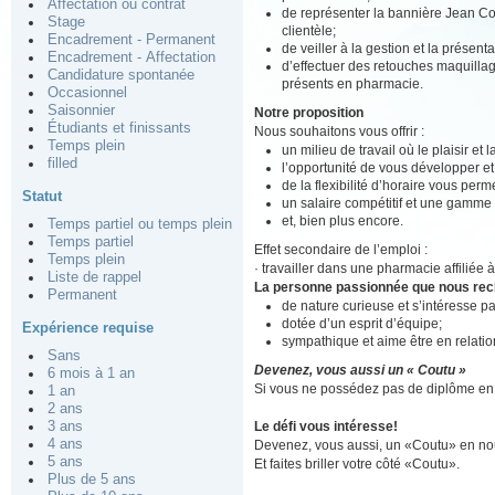
Affectation ou contrat
de représenter la bannière Jean Cou
Stage
clientèle;
Encadrement - Permanent
de veiller à la gestion et la présen
Encadrement - Affectation
d’effectuer des retouches maquillage
Candidature spontanée
présents en pharmacie.
Occasionnel
Saisonnier
Notre proposition
Étudiants et finissants
Nous souhaitons vous offrir :
Temps plein
un milieu de travail où le plaisir et
filled
l’opportunité de vous développer e
de la flexibilité d’horaire vous perm
Statut
un salaire compétitif et une gamme
et, bien plus encore.
Temps partiel ou temps plein
Temps partiel
Effet secondaire de l’emploi :
Temps plein
· travailler dans une pharmacie affiliée
Liste de rappel
La personne passionnée que nous re
Permanent
de nature curieuse et s’intéresse p
dotée d’un esprit d’équipe;
Expérience requise
sympathique et aime être en relation
Sans
Devenez, vous aussi un « Coutu »
6 mois à 1 an
Si vous ne possédez pas de diplôme en 
1 an
2 ans
Le défi vous intéresse!
3 ans
4 ans
Devenez, vous aussi, un «Coutu» en nou
5 ans
Et faites briller votre côté «Coutu».
Plus de 5 ans