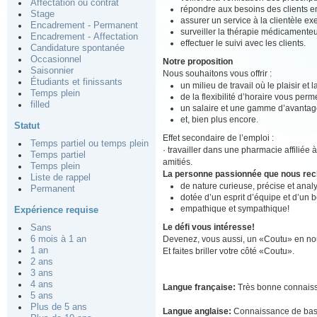
Affectation ou contrat
répondre aux besoins des clients en
Stage
assurer un service à la clientèle ex
Encadrement - Permanent
surveiller la thérapie médicamenteu
Encadrement - Affectation
effectuer le suivi avec les clients.
Candidature spontanée
Occasionnel
Notre proposition
Saisonnier
Nous souhaitons vous offrir :
Étudiants et finissants
un milieu de travail où le plaisir et
Temps plein
de la flexibilité d’horaire vous perm
filled
un salaire et une gamme d’avantage
et, bien plus encore.
Statut
Effet secondaire de l’emploi :
Temps partiel ou temps plein
· travailler dans une pharmacie affiliée 
Temps partiel
amitiés.
Temps plein
La personne passionnée que nous re
Liste de rappel
de nature curieuse, précise et analy
Permanent
dotée d’un esprit d’équipe et d’un 
empathique et sympathique!
Expérience requise
Le défi vous intéresse!
Sans
Devenez, vous aussi, un «Coutu» en nou
6 mois à 1 an
1 an
Et faites briller votre côté «Coutu».
2 ans
3 ans
4 ans
Langue française:
Très bonne connais
5 ans
Plus de 5 ans
Langue anglaise:
Connaissance de ba