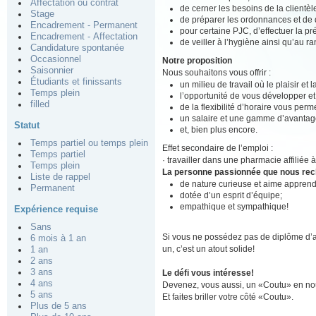
Affectation ou contrat
de cerner les besoins de la clientè
Stage
de préparer les ordonnances et de d
Encadrement - Permanent
pour certaine PJC, d’effectuer la pré
Encadrement - Affectation
de veiller à l’hygiène ainsi qu’au r
Candidature spontanée
Occasionnel
Notre proposition
Saisonnier
Nous souhaitons vous offrir :
Étudiants et finissants
un milieu de travail où le plaisir et
Temps plein
l’opportunité de vous développer e
filled
de la flexibilité d’horaire vous perm
un salaire et une gamme d’avantage
Statut
et, bien plus encore.
Temps partiel ou temps plein
Effet secondaire de l’emploi :
Temps partiel
· travailler dans une pharmacie affiliée 
Temps plein
La personne passionnée que nous re
Liste de rappel
de nature curieuse et aime apprend
Permanent
dotée d’un esprit d’équipe;
empathique et sympathique!
Expérience requise
Sans
Si vous ne possédez pas de diplôme d’a
6 mois à 1 an
un, c’est un atout solide!
1 an
2 ans
3 ans
Le défi vous intéresse!
4 ans
Devenez, vous aussi, un «Coutu» en nou
5 ans
Et faites briller votre côté «Coutu».
Plus de 5 ans