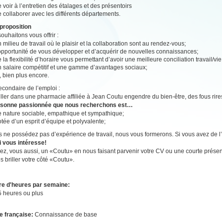
 voir à l’entretien des étalages et des présentoirs
 collaborer avec les différents départements.
proposition
ouhaitons vous offrir :
 milieu de travail où le plaisir et la collaboration sont au rendez-vous;
’opportunité de vous développer et d’acquérir de nouvelles connaissances;
 la flexibilité d’horaire vous permettant d’avoir une meilleure conciliation travail/vi
n salaire compétitif et une gamme d’avantages sociaux;
, bien plus encore.
secondaire de l’emploi :
ailler dans une pharmacie affiliée à Jean Coutu engendre du bien-être, des fous rire
rsonne passionnée que nous recherchons est…
e nature sociable, empathique et sympathique;
tée d’un esprit d’équipe et polyvalente;
s ne possédez pas d’expérience de travail, nous vous formerons. Si vous avez de l’e
i vous intéresse!
z, vous aussi, un «Coutu» en nous faisant parvenir votre CV ou une courte présen
es briller votre côté «Coutu».
e d'heures par semaine:
5 heures ou plus
e française:
Connaissance de base