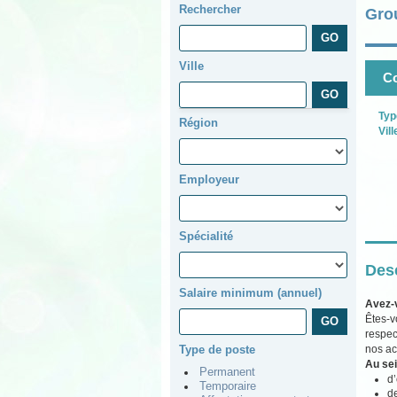
Rechercher
Gro
Ville
Co
Typ
Région
Vill
Employeur
Spécialité
Desc
Salaire minimum (annuel)
Avez-
Êtes-v
respec
nos ac
Type de poste
Au sei
Permanent
d’
Temporaire
d