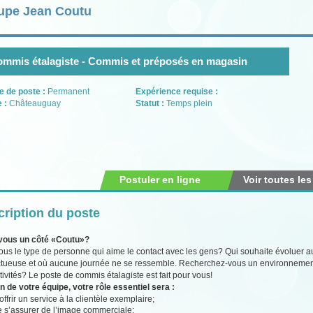
upe Jean Coutu
mmis étalagiste - Commis et préposés en magasin
e de poste :
Permanent
Expérience requise :
e :
Châteauguay
Statut :
Temps plein
Postuler en ligne
Voir toutes les
ription du poste
vous un côté «Coutu»?
ous le type de personne qui aime le contact avec les gens? Qui souhaite évoluer 
tueuse et où aucune journée ne se ressemble. Recherchez-vous un environnement s
tivités? Le poste de commis étalagiste est fait pour vous!
n de votre équipe, votre rôle essentiel sera :
offrir un service à la clientèle exemplaire;
e s’assurer de l’image commerciale;