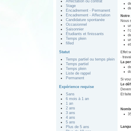
Affectation ou contrat
de
Stage
de
Encadrement - Permanent
Encadrement - Affectation
Notre 
Candidature spontanée
Nous s
Occasionnel
un
Saisonnier
l
Étudiants et finissants
de
Temps plein
u
filled
et
Statut
Effet 
· trav
Temps partiel ou temps plein
La pe
Temps partiel
d
Temps plein
do
Liste de rappel
Permanent
Si vou
Le déf
Expérience requise
Devene
Et fait
Sans
6 mois à 1 an
1 an
2 ans
Nombr
3 ans
3
4 ans
5 ans
Langu
Plus de 5 ans