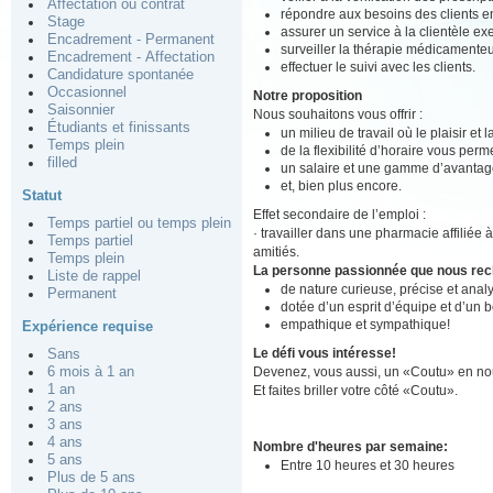
Affectation ou contrat
répondre aux besoins des clients en
Stage
assurer un service à la clientèle ex
Encadrement - Permanent
surveiller la thérapie médicamenteu
Encadrement - Affectation
effectuer le suivi avec les clients.
Candidature spontanée
Occasionnel
Notre proposition
Saisonnier
Nous souhaitons vous offrir :
Étudiants et finissants
un milieu de travail où le plaisir et
Temps plein
de la flexibilité d’horaire vous perm
filled
un salaire et une gamme d’avantage
et, bien plus encore.
Statut
Effet secondaire de l’emploi :
Temps partiel ou temps plein
· travailler dans une pharmacie affiliée 
Temps partiel
amitiés.
Temps plein
La personne passionnée que nous re
Liste de rappel
de nature curieuse, précise et analy
Permanent
dotée d’un esprit d’équipe et d’un 
empathique et sympathique!
Expérience requise
Le défi vous intéresse!
Sans
Devenez, vous aussi, un «Coutu» en nou
6 mois à 1 an
1 an
Et faites briller votre côté «Coutu».
2 ans
3 ans
4 ans
Nombre d'heures par semaine:
5 ans
Entre 10 heures et 30 heures
Plus de 5 ans