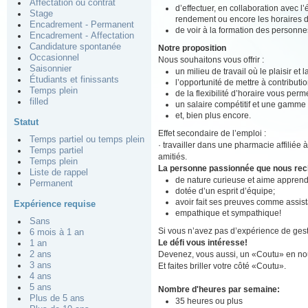
Affectation ou contrat
d’effectuer, en collaboration avec l
Stage
rendement ou encore les horaires d
Encadrement - Permanent
de voir à la formation des personne
Encadrement - Affectation
Candidature spontanée
Notre proposition
Occasionnel
Nous souhaitons vous offrir :
Saisonnier
un milieu de travail où le plaisir et
Étudiants et finissants
l’opportunité de mettre à contributio
Temps plein
de la flexibilité d’horaire vous perm
filled
un salaire compétitif et une gamme
et, bien plus encore.
Statut
Effet secondaire de l’emploi :
Temps partiel ou temps plein
· travailler dans une pharmacie affiliée 
Temps partiel
amitiés.
Temps plein
La personne passionnée que nous re
Liste de rappel
de nature curieuse et aime apprend
Permanent
dotée d’un esprit d’équipe;
avoir fait ses preuves comme assis
Expérience requise
empathique et sympathique!
Sans
Si vous n’avez pas d’expérience de gest
6 mois à 1 an
Le défi vous intéresse!
1 an
Devenez, vous aussi, un «Coutu» en nou
2 ans
3 ans
Et faites briller votre côté «Coutu».
4 ans
5 ans
Nombre d'heures par semaine:
Plus de 5 ans
35 heures ou plus