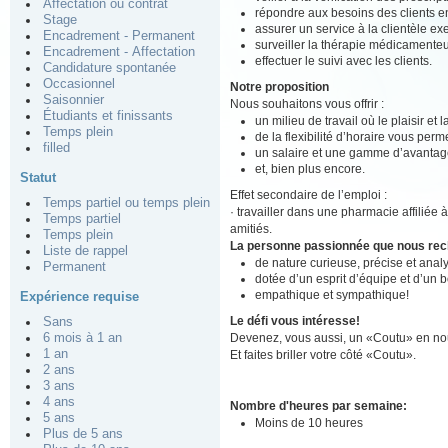
Affectation ou contrat
répondre aux besoins des clients en
Stage
assurer un service à la clientèle ex
Encadrement - Permanent
surveiller la thérapie médicamenteu
Encadrement - Affectation
effectuer le suivi avec les clients.
Candidature spontanée
Occasionnel
Notre proposition
Saisonnier
Nous souhaitons vous offrir :
Étudiants et finissants
un milieu de travail où le plaisir et
Temps plein
de la flexibilité d’horaire vous perm
filled
un salaire et une gamme d’avantage
et, bien plus encore.
Statut
Effet secondaire de l’emploi :
Temps partiel ou temps plein
· travailler dans une pharmacie affiliée 
Temps partiel
amitiés.
Temps plein
La personne passionnée que nous re
Liste de rappel
de nature curieuse, précise et analy
Permanent
dotée d’un esprit d’équipe et d’un 
empathique et sympathique!
Expérience requise
Le défi vous intéresse!
Sans
Devenez, vous aussi, un «Coutu» en nou
6 mois à 1 an
1 an
Et faites briller votre côté «Coutu».
2 ans
3 ans
4 ans
Nombre d'heures par semaine:
5 ans
Moins de 10 heures
Plus de 5 ans