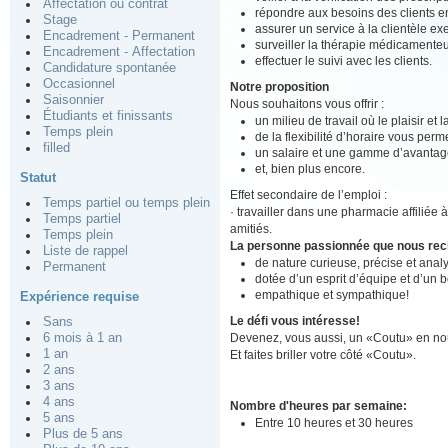
Affectation ou contrat
répondre aux besoins des clients en
Stage
assurer un service à la clientèle ex
Encadrement - Permanent
surveiller la thérapie médicamenteu
Encadrement - Affectation
effectuer le suivi avec les clients.
Candidature spontanée
Occasionnel
Notre proposition
Saisonnier
Nous souhaitons vous offrir :
Étudiants et finissants
un milieu de travail où le plaisir et
Temps plein
de la flexibilité d’horaire vous perm
filled
un salaire et une gamme d’avantage
et, bien plus encore.
Statut
Effet secondaire de l’emploi :
Temps partiel ou temps plein
· travailler dans une pharmacie affiliée 
Temps partiel
amitiés.
Temps plein
La personne passionnée que nous re
Liste de rappel
de nature curieuse, précise et analy
Permanent
dotée d’un esprit d’équipe et d’un 
empathique et sympathique!
Expérience requise
Le défi vous intéresse!
Sans
Devenez, vous aussi, un «Coutu» en nou
6 mois à 1 an
1 an
Et faites briller votre côté «Coutu».
2 ans
3 ans
4 ans
Nombre d'heures par semaine:
5 ans
Entre 10 heures et 30 heures
Plus de 5 ans