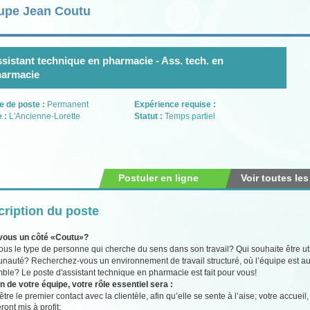
upe Jean Coutu
sistant technique en pharmacie - Ass. tech. en
harmacie
e de poste :
Permanent
Expérience requise :
e :
L'Ancienne-Lorette
Statut :
Temps partiel
Postuler en ligne
Voir toutes les
ription du poste
vous un côté «Coutu»?
ous le type de personne qui cherche du sens dans son travail? Qui souhaite être util
auté? Recherchez-vous un environnement de travail structuré, où l’équipe est au
ble? Le poste d'assistant technique en pharmacie est fait pour vous!
n de votre équipe, votre rôle essentiel sera :
être le premier contact avec la clientèle, afin qu’elle se sente à l’aise; votre accue
ront mis à profit;