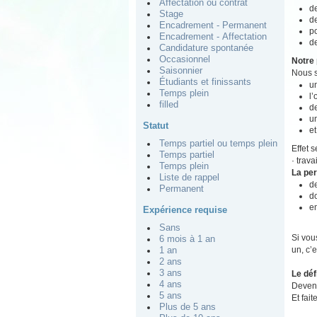
Affectation ou contrat
de
Stage
de
Encadrement - Permanent
po
Encadrement - Affectation
de
Candidature spontanée
Occasionnel
Notre 
Saisonnier
Nous s
Étudiants et finissants
un
Temps plein
l
filled
de
u
Statut
et
Temps partiel ou temps plein
Effet 
Temps partiel
· trav
Temps plein
La pe
Liste de rappel
d
Permanent
do
e
Expérience requise
Sans
Si vou
6 mois à 1 an
un, c’e
1 an
2 ans
3 ans
Le déf
4 ans
Devene
5 ans
Et fait
Plus de 5 ans