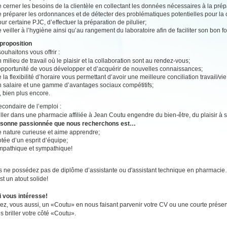
 cerner les besoins de la clientèle en collectant les données nécessaires à la pr
 préparer les ordonnances et de détecter des problématiques potentielles pour la c
ur certaine PJC, d’effectuer la préparation de pilulier;
 veiller à l’hygiène ainsi qu’au rangement du laboratoire afin de faciliter son bon 
proposition
ouhaitons vous offrir :
 milieu de travail où le plaisir et la collaboration sont au rendez-vous;
’opportunité de vous développer et d’acquérir de nouvelles connaissances;
 la flexibilité d’horaire vous permettant d’avoir une meilleure conciliation travail/vi
n salaire et une gamme d’avantages sociaux compétitifs;
, bien plus encore.
secondaire de l’emploi :
ailler dans une pharmacie affiliée à Jean Coutu engendre du bien-être, du plaisir à se
rsonne passionnée que nous recherchons est…
e nature curieuse et aime apprendre;
tée d’un esprit d’équipe;
mpathique et sympathique!
s ne possédez pas de diplôme d’assistante ou d'assistant technique en pharmaci
st un atout solide!
i vous intéresse!
z, vous aussi, un «Coutu» en nous faisant parvenir votre CV ou une courte présen
es briller votre côté «Coutu».