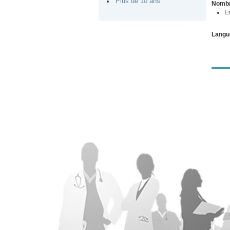
Plus de 10 ans
Nombr
E
Langu