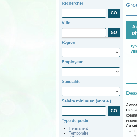
Rechercher
Gro
Ville
As
p
Région
Typ
Vill
Employeur
Spécialité
Desc
Salaire minimum (annuel)
Avez-
Êtes-v
commun
ressem
Type de poste
Au sei
Permanent
d’
Temporaire
se