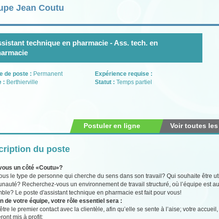
upe Jean Coutu
sistant technique en pharmacie - Ass. tech. en
harmacie
e de poste :
Permanent
Expérience requise :
e :
Berthierville
Statut :
Temps partiel
Postuler en ligne
Voir toutes les
ription du poste
vous un côté «Coutu»?
ous le type de personne qui cherche du sens dans son travail? Qui souhaite être util
auté? Recherchez-vous un environnement de travail structuré, où l’équipe est au
ble? Le poste d'assistant technique en pharmacie est fait pour vous!
n de votre équipe, votre rôle essentiel sera :
être le premier contact avec la clientèle, afin qu’elle se sente à l’aise; votre accue
ront mis à profit;