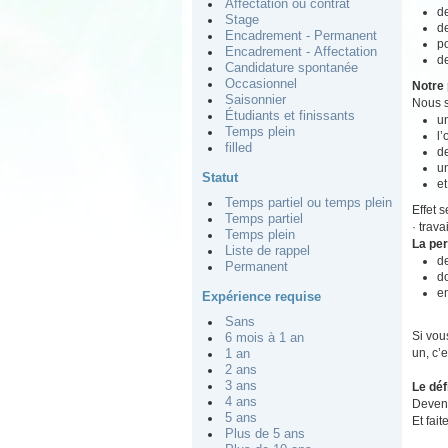
Affectation ou contrat
de
Stage
de
Encadrement - Permanent
po
Encadrement - Affectation
de
Candidature spontanée
Occasionnel
Notre 
Saisonnier
Nous s
Étudiants et finissants
un
Temps plein
l
filled
de
u
Statut
et
Temps partiel ou temps plein
Effet 
Temps partiel
· trav
Temps plein
La pe
Liste de rappel
d
Permanent
do
e
Expérience requise
Sans
Si vou
6 mois à 1 an
un, c’e
1 an
2 ans
3 ans
Le déf
4 ans
Devene
5 ans
Et fait
Plus de 5 ans