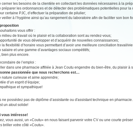
 cerner les besoins de la clientèle en collectant les données nécessaires à la pr
 préparer les ordonnances et de détecter des problématiques potentielles pour la c
ur certaine PJC, d’effectuer la préparation de pilulier;
 veiller à l’hygiène ainsi qu’au rangement du laboratoire afin de faciliter son bon 
proposition
ouhaitons vous offrir :
 milieu de travail où le plaisir et la collaboration sont au rendez-vous;
’opportunité de vous développer et d’acquérir de nouvelles connaissances;
 la flexibilité d’horaire vous permettant d’avoir une meilleure conciliation travail/vi
n salaire et une gamme d’avantages sociaux compétitifs;
, bien plus encore.
secondaire de l’emploi :
ailler dans une pharmacie affiliée à Jean Coutu engendre du bien-être, du plaisir à se
rsonne passionnée que nous recherchons est…
e nature curieuse et aime apprendre;
tée d’un esprit d’équipe;
mpathique et sympathique!
s ne possédez pas de diplôme d’assistante ou d'assistant technique en pharmaci
st un atout solide!
i vous intéresse!
z, vous aussi, un «Coutu» en nous faisant parvenir votre CV ou une courte présen
es briller votre côté «Coutu».