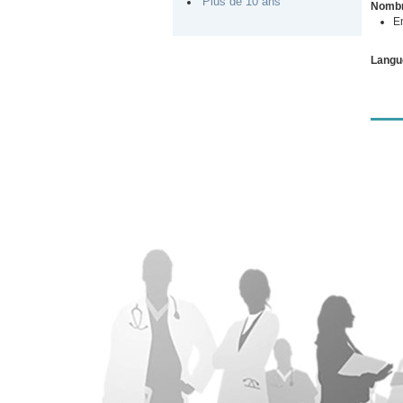
Plus de 10 ans
Nombr
E
Langu