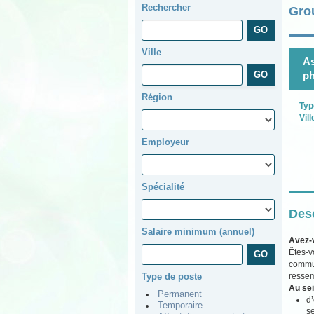
Rechercher
Gro
Ville
As
p
Région
Typ
Vill
Employeur
Spécialité
Desc
Salaire minimum (annuel)
Avez-
Êtes-v
commun
ressem
Type de poste
Au sei
Permanent
d’
Temporaire
se