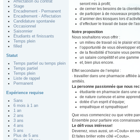
Affectation ou contrat
seront mis à profit;
Stage
de cerner les besoins de la clientè
Encadrement - Permanent
de participer à de nouveaux projets
Encadrement - Affectation
d’animer des kiosques lors d’activit
Candidature spontanée
d’effectuer le travail de base de l'
Occasionnel
Saisonnier
Notre proposition
Étudiants et finissants
Nous souhaitons vous offrir :
Temps plein
un milieu de travail où le plaisir et
filled
l’opportunité de vous développer e
de la flexibilité d’horaire vous perm
Statut
un salaire compétitif et une gamme
et, bien plus encore.
Temps partiel ou temps plein
Temps partiel
Effet secondaire de l’emploi :
Temps plein
· travailler dans une pharmacie affiliée 
Liste de rappel
amitiés.
Permanent
La personne passionnée que nous re
étudiante en pharmacie dans une u
Expérience requise
de nature curieuse et aime apprend
Sans
dotée d’un esprit d’équipe;
6 mois à 1 an
empathique et sympathique!
1 an
Que vous commenciez ou que votre parco
2 ans
Ensemble pour parfaire vos connaissan
3 ans
Le défi vous intéresse!
4 ans
5 ans
Devenez, vous aussi, un «Coutu» en nou
Plus de 5 ans
Et faites briller votre côté «Coutu».