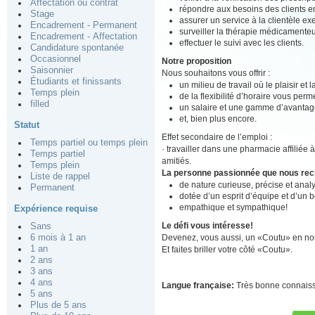
Affectation ou contrat
répondre aux besoins des clients en
Stage
assurer un service à la clientèle ex
Encadrement - Permanent
surveiller la thérapie médicamenteu
Encadrement - Affectation
effectuer le suivi avec les clients.
Candidature spontanée
Occasionnel
Notre proposition
Saisonnier
Nous souhaitons vous offrir :
Étudiants et finissants
un milieu de travail où le plaisir et
Temps plein
de la flexibilité d’horaire vous perm
filled
un salaire et une gamme d’avantage
et, bien plus encore.
Statut
Effet secondaire de l’emploi :
Temps partiel ou temps plein
· travailler dans une pharmacie affiliée 
Temps partiel
amitiés.
Temps plein
La personne passionnée que nous re
Liste de rappel
de nature curieuse, précise et analy
Permanent
dotée d’un esprit d’équipe et d’un 
empathique et sympathique!
Expérience requise
Le défi vous intéresse!
Sans
Devenez, vous aussi, un «Coutu» en nou
6 mois à 1 an
1 an
Et faites briller votre côté «Coutu».
2 ans
3 ans
4 ans
Langue française:
Très bonne connais
5 ans
Plus de 5 ans