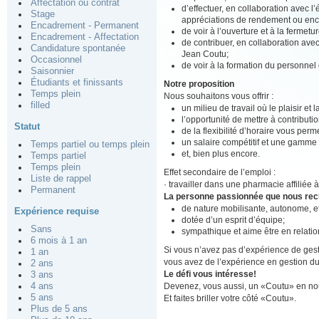
Affectation ou contrat
d’effectuer, en collaboration avec l
Stage
appréciations de rendement ou enco
Encadrement - Permanent
de voir à l’ouverture et à la fermet
Encadrement - Affectation
de contribuer, en collaboration av
Candidature spontanée
Jean Coutu;
Occasionnel
de voir à la formation du personnel
Saisonnier
Étudiants et finissants
Notre proposition
Temps plein
Nous souhaitons vous offrir :
filled
un milieu de travail où le plaisir et
l’opportunité de mettre à contributio
Statut
de la flexibilité d’horaire vous perm
un salaire compétitif et une gamme
Temps partiel ou temps plein
et, bien plus encore.
Temps partiel
Temps plein
Effet secondaire de l’emploi :
Liste de rappel
· travailler dans une pharmacie affiliée
Permanent
La personne passionnée que nous re
de nature mobilisante, autonome, 
Expérience requise
dotée d’un esprit d’équipe;
Sans
sympathique et aime être en relation
6 mois à 1 an
Si vous n’avez pas d’expérience de gest
1 an
vous avez de l’expérience en gestion du 
2 ans
Le défi vous intéresse!
3 ans
Devenez, vous aussi, un «Coutu» en nou
4 ans
5 ans
Et faites briller votre côté «Coutu».
Plus de 5 ans