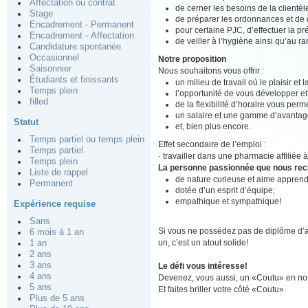
Affectation ou contrat
de cerner les besoins de la clientè
Stage
de préparer les ordonnances et de d
Encadrement - Permanent
pour certaine PJC, d’effectuer la pré
Encadrement - Affectation
de veiller à l’hygiène ainsi qu’au r
Candidature spontanée
Occasionnel
Notre proposition
Saisonnier
Nous souhaitons vous offrir :
Étudiants et finissants
un milieu de travail où le plaisir et
Temps plein
l’opportunité de vous développer e
filled
de la flexibilité d’horaire vous perm
un salaire et une gamme d’avantage
Statut
et, bien plus encore.
Temps partiel ou temps plein
Effet secondaire de l’emploi :
Temps partiel
· travailler dans une pharmacie affiliée 
Temps plein
La personne passionnée que nous re
Liste de rappel
de nature curieuse et aime apprend
Permanent
dotée d’un esprit d’équipe;
empathique et sympathique!
Expérience requise
Sans
Si vous ne possédez pas de diplôme d’a
6 mois à 1 an
un, c’est un atout solide!
1 an
2 ans
3 ans
Le défi vous intéresse!
4 ans
Devenez, vous aussi, un «Coutu» en nou
5 ans
Et faites briller votre côté «Coutu».
Plus de 5 ans