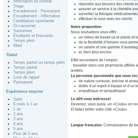
Affectation ou contrat
répondre aux besoins des clients en
Stage
assurer un service à la clientèle ex
Encadrement - Permanent
surveiller la thérapie médicamenteu
Encadrement - Affectation
effectuer le suivi avec les clients.
Candidature spontanée
Occasionnel
Notre proposition
Saisonnier
Nous souhaitons vous offrir :
Étudiants et finissants
un milieu de travail où le plaisir et
Temps plein
de la flexibilité d’horaire vous perm
filled
un salaire et une gamme d’avantage
et, bien plus encore.
Statut
Effet secondaire de l’emploi :
Temps partiel ou temps plein
· travailler dans une pharmacie affiliée 
Temps partiel
amitiés.
Temps plein
La personne passionnée que nous re
Liste de rappel
de nature curieuse, précise et analy
Permanent
dotée d’un esprit d’équipe et d’un 
empathique et sympathique!
Expérience requise
Le défi vous intéresse!
Sans
Devenez, vous aussi, un «Coutu» en nou
6 mois à 1 an
1 an
Et faites briller votre côté «Coutu».
2 ans
3 ans
4 ans
Langue française:
Connaissance de b
5 ans
Plus de 5 ans