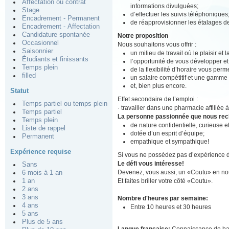
Affectation ou contrat
informations divulguées;
Stage
d’effectuer les suivis téléphoniques
Encadrement - Permanent
de réapprovisionner les étalages 
Encadrement - Affectation
Candidature spontanée
Notre proposition
Occasionnel
Nous souhaitons vous offrir :
Saisonnier
un milieu de travail où le plaisir et
Étudiants et finissants
l’opportunité de vous développer e
Temps plein
de la flexibilité d’horaire vous perm
filled
un salaire compétitif et une gamme
et, bien plus encore.
Statut
Effet secondaire de l’emploi :
Temps partiel ou temps plein
· travailler dans une pharmacie affiliée 
Temps partiel
La personne passionnée que nous re
Temps plein
de nature confidentielle, curieuse 
Liste de rappel
dotée d’un esprit d’équipe;
Permanent
empathique et sympathique!
Expérience requise
Si vous ne possédez pas d’expérience d
Le défi vous intéresse!
Sans
Devenez, vous aussi, un «Coutu» en nou
6 mois à 1 an
Et faites briller votre côté «Coutu».
1 an
2 ans
3 ans
Nombre d'heures par semaine:
4 ans
Entre 10 heures et 30 heures
5 ans
Plus de 5 ans
Langue française:
Connaissance de b