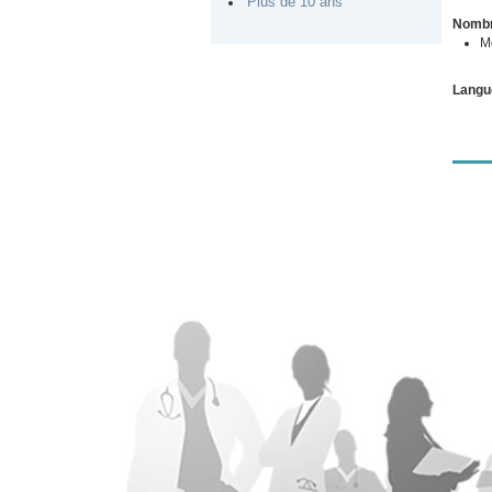
Plus de 10 ans
Nombr
M
Langu