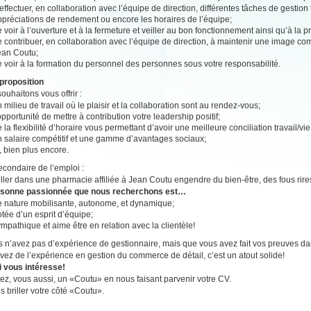
effectuer, en collaboration avec l’équipe de direction, différentes tâches de gestion
ppréciations de rendement ou encore les horaires de l’équipe;
 voir à l’ouverture et à la fermeture et veiller au bon fonctionnement ainsi qu’à la 
e contribuer, en collaboration avec l’équipe de direction, à maintenir une image c
ean Coutu;
 voir à la formation du personnel des personnes sous votre responsabilité.
proposition
ouhaitons vous offrir :
 milieu de travail où le plaisir et la collaboration sont au rendez-vous;
opportunité de mettre à contribution votre leadership positif;
 la flexibilité d’horaire vous permettant d’avoir une meilleure conciliation travail/vi
n salaire compétitif et une gamme d’avantages sociaux;
, bien plus encore.
secondaire de l’emploi :
ailler dans une pharmacie affiliée à Jean Coutu engendre du bien-être, des fous rire
rsonne passionnée que nous recherchons est…
e nature mobilisante, autonome, et dynamique;
tée d’un esprit d’équipe;
mpathique et aime être en relation avec la clientèle!
s n’avez pas d’expérience de gestionnaire, mais que vous avez fait vos preuves da
vez de l’expérience en gestion du commerce de détail, c’est un atout solide!
i vous intéresse!
z, vous aussi, un «Coutu» en nous faisant parvenir votre CV.
es briller votre côté «Coutu».