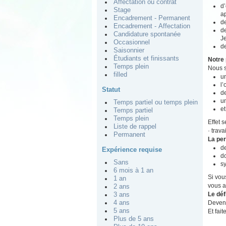
Affectation ou contrat
d’
Stage
a
Encadrement - Permanent
de
Encadrement - Affectation
d
Candidature spontanée
J
Occasionnel
de
Saisonnier
Étudiants et finissants
Notre 
Temps plein
Nous s
filled
un
l’
Statut
de
u
Temps partiel ou temps plein
et
Temps partiel
Temps plein
Effet 
Liste de rappel
· trav
Permanent
La pe
d
Expérience requise
do
Sans
sy
6 mois à 1 an
Si vou
1 an
vous a
2 ans
Le déf
3 ans
Devene
4 ans
5 ans
Et fait
Plus de 5 ans