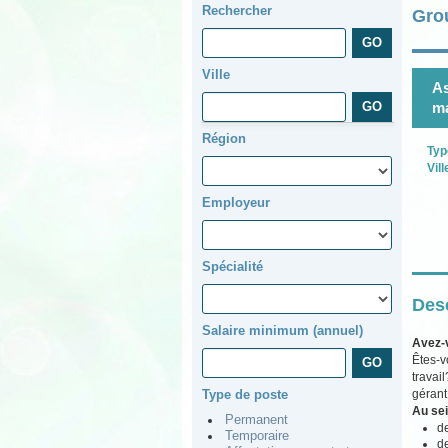
Rechercher
Gro
Ville
As
m
Région
Typ
Vill
Employeur
Spécialité
Desc
Salaire minimum (annuel)
Avez-
Êtes-v
travai
gérant 
Type de poste
Au sei
Permanent
de
Temporaire
de