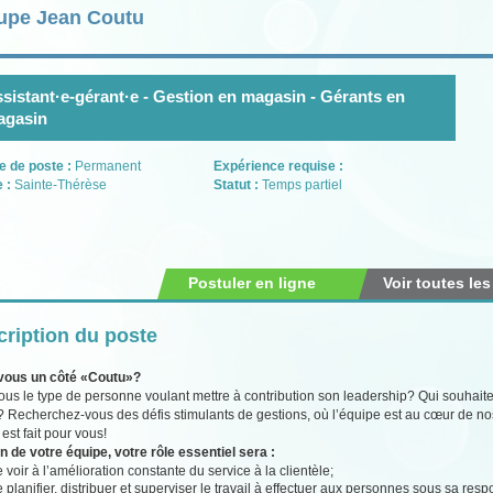
upe Jean Coutu
sistant·e-gérant·e - Gestion en magasin - Gérants en
agasin
e de poste :
Permanent
Expérience requise :
e :
Sainte-Thérèse
Statut :
Temps partiel
Postuler en ligne
Voir toutes les
ription du poste
vous un côté «Coutu»?
ous le type de personne voulant mettre à contribution son leadership? Qui souhaite
l? Recherchez-vous des défis stimulants de gestions, où l’équipe est au cœur de nos
est fait pour vous!
n de votre équipe, votre rôle essentiel sera :
 voir à l’amélioration constante du service à la clientèle;
 planifier, distribuer et superviser le travail à effectuer aux personnes sous sa resp