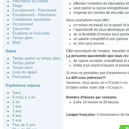
Affectation ou contrat
effectue l’entretien du laboratoire e
Stage
peut opérer la caisse enregistreuse
Encadrement - Permanent
respecte les normes de sécurité conc
Encadrement - Affectation
Candidature spontanée
Nous souhaitons vous offrir :
Occasionnel
un milieu de travail où le plaisir et
Saisonnier
l’opportunité de vous développer e
Étudiants et finissants
de la flexibilité d’horaire vous perm
Temps plein
un salaire compétitif et une gamme
filled
et, bien plus encore.
Effet secondaire de l’emploi : travaille
Statut
La personne passionnée que nous re
Temps partiel ou temps plein
de nature sociable, empathique et
Temps partiel
dotée d’un esprit d’équipe et polyva
Temps plein
Liste de rappel
Si vous ne possédez pas d’expérience de 
Permanent
Le défi vous intéresse?!
Devenez, vous aussi, un «?Coutu?» en n
Expérience requise
Et faites briller votre côté «?Coutu?».
Sans
Nombre d'heures par semaine:
6 mois à 1 an
1 an
Entre 10 heures et 30 heures
2 ans
3 ans
Langue française:
Connaissance de b
4 ans
5 ans
Plus de 5 ans
P