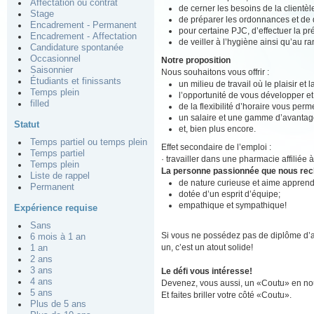
Affectation ou contrat
de cerner les besoins de la clientè
Stage
de préparer les ordonnances et de d
Encadrement - Permanent
pour certaine PJC, d’effectuer la pré
Encadrement - Affectation
de veiller à l’hygiène ainsi qu’au r
Candidature spontanée
Occasionnel
Notre proposition
Saisonnier
Nous souhaitons vous offrir :
Étudiants et finissants
un milieu de travail où le plaisir et
Temps plein
l’opportunité de vous développer e
filled
de la flexibilité d’horaire vous perm
un salaire et une gamme d’avantage
Statut
et, bien plus encore.
Temps partiel ou temps plein
Effet secondaire de l’emploi :
Temps partiel
· travailler dans une pharmacie affiliée 
Temps plein
La personne passionnée que nous re
Liste de rappel
de nature curieuse et aime apprend
Permanent
dotée d’un esprit d’équipe;
empathique et sympathique!
Expérience requise
Sans
Si vous ne possédez pas de diplôme d’a
6 mois à 1 an
un, c’est un atout solide!
1 an
2 ans
3 ans
Le défi vous intéresse!
4 ans
Devenez, vous aussi, un «Coutu» en nou
5 ans
Et faites briller votre côté «Coutu».
Plus de 5 ans