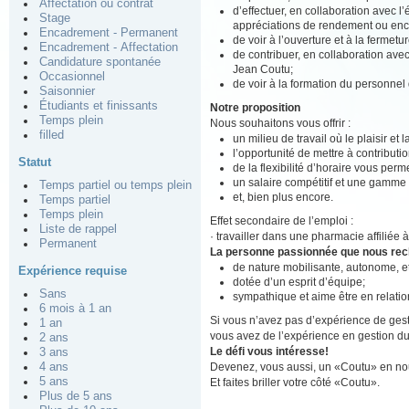
Affectation ou contrat
d’effectuer, en collaboration avec l
Stage
appréciations de rendement ou enco
Encadrement - Permanent
de voir à l’ouverture et à la fermet
Encadrement - Affectation
de contribuer, en collaboration av
Candidature spontanée
Jean Coutu;
Occasionnel
de voir à la formation du personnel
Saisonnier
Étudiants et finissants
Notre proposition
Temps plein
Nous souhaitons vous offrir :
filled
un milieu de travail où le plaisir et
l’opportunité de mettre à contributio
Statut
de la flexibilité d’horaire vous perm
un salaire compétitif et une gamme
Temps partiel ou temps plein
et, bien plus encore.
Temps partiel
Temps plein
Effet secondaire de l’emploi :
Liste de rappel
· travailler dans une pharmacie affiliée
Permanent
La personne passionnée que nous re
de nature mobilisante, autonome, 
Expérience requise
dotée d’un esprit d’équipe;
Sans
sympathique et aime être en relation
6 mois à 1 an
Si vous n’avez pas d’expérience de gest
1 an
vous avez de l’expérience en gestion du 
2 ans
Le défi vous intéresse!
3 ans
Devenez, vous aussi, un «Coutu» en nou
4 ans
5 ans
Et faites briller votre côté «Coutu».
Plus de 5 ans