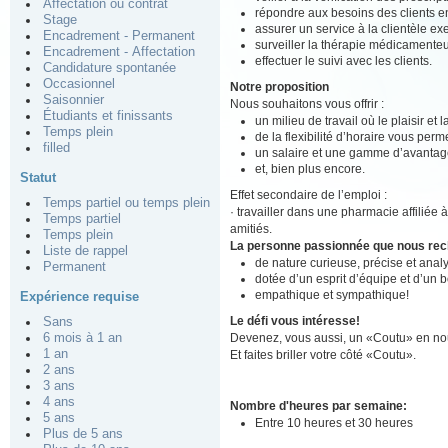
Affectation ou contrat
répondre aux besoins des clients en
Stage
assurer un service à la clientèle ex
Encadrement - Permanent
surveiller la thérapie médicamenteu
Encadrement - Affectation
effectuer le suivi avec les clients.
Candidature spontanée
Occasionnel
Notre proposition
Saisonnier
Nous souhaitons vous offrir :
Étudiants et finissants
un milieu de travail où le plaisir et
Temps plein
de la flexibilité d’horaire vous perm
filled
un salaire et une gamme d’avantage
et, bien plus encore.
Statut
Effet secondaire de l’emploi :
Temps partiel ou temps plein
· travailler dans une pharmacie affiliée 
Temps partiel
amitiés.
Temps plein
La personne passionnée que nous re
Liste de rappel
de nature curieuse, précise et analy
Permanent
dotée d’un esprit d’équipe et d’un 
empathique et sympathique!
Expérience requise
Le défi vous intéresse!
Sans
Devenez, vous aussi, un «Coutu» en nou
6 mois à 1 an
1 an
Et faites briller votre côté «Coutu».
2 ans
3 ans
4 ans
Nombre d'heures par semaine:
5 ans
Entre 10 heures et 30 heures
Plus de 5 ans