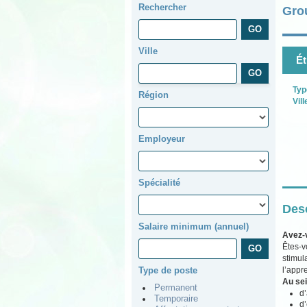
Rechercher
Gro
Ville
Ét
Typ
Région
Vill
Employeur
Spécialité
Desc
Salaire minimum (annuel)
Avez-
Êtes-v
stimul
l’appr
Type de poste
Au sei
Permanent
d
Temporaire
d’