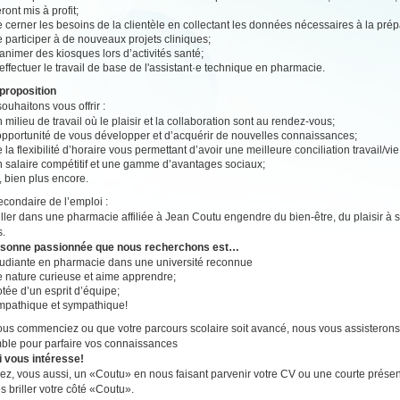
ront mis à profit;
 cerner les besoins de la clientèle en collectant les données nécessaires à la pr
 participer à de nouveaux projets cliniques;
animer des kiosques lors d’activités santé;
effectuer le travail de base de l'assistant·e technique en pharmacie.
proposition
ouhaitons vous offrir :
 milieu de travail où le plaisir et la collaboration sont au rendez-vous;
’opportunité de vous développer et d’acquérir de nouvelles connaissances;
 la flexibilité d’horaire vous permettant d’avoir une meilleure conciliation travail/vi
n salaire compétitif et une gamme d’avantages sociaux;
, bien plus encore.
secondaire de l’emploi :
ailler dans une pharmacie affiliée à Jean Coutu engendre du bien-être, du plaisir à se
s.
rsonne passionnée que nous recherchons est…
tudiante en pharmacie dans une université reconnue
e nature curieuse et aime apprendre;
tée d’un esprit d’équipe;
mpathique et sympathique!
us commenciez ou que votre parcours scolaire soit avancé, nous vous assisterons
le pour parfaire vos connaissances
i vous intéresse!
z, vous aussi, un «Coutu» en nous faisant parvenir votre CV ou une courte présen
es briller votre côté «Coutu».