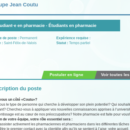
upe Jean Coutu
udiant·e en pharmacie - Étudiants en pharmacie
e de poste :
Permanent
Expérience requise :
e :
Saint-Félix-de-Valois
Statut :
Temps partiel
Postuler en ligne
Voir toutes les
ription du poste
vous un côté «Coutu»?
ous le type de personne qui cherche à développer son plein potentiel? Qui souha
ant? Cherchez-vous à appliquer vos nouvelles connaissances apprises à l’université
entissage est au cœur de nos préoccupations? Notre pharmacie est faite pour vous!
n de votre équipe, votre rôle essentiel sera :
’assister activement les pharmaciennes et pharmaciens dans les différentes tâches 
être le premier contact avec la clientèle afin qu’ils se sentent à l’aise; votre accue