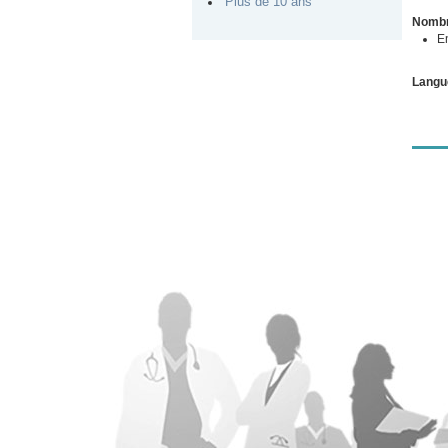
Plus de 10 ans
Nombr
E
Langu