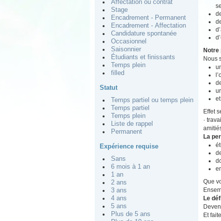
Affectation ou contrat
se
Stage
de
Encadrement - Permanent
de
Encadrement - Affectation
d’
Candidature spontanée
d’
Occasionnel
Saisonnier
Notre 
Étudiants et finissants
Nous s
Temps plein
un
filled
l
de
Statut
u
et
Temps partiel ou temps plein
Temps partiel
Effet 
Temps plein
· trav
Liste de rappel
amitié
Permanent
La pe
é
Expérience requise
d
Sans
do
6 mois à 1 an
e
1 an
Que vo
2 ans
Ensemb
3 ans
Le déf
4 ans
5 ans
Devene
Plus de 5 ans
Et fait