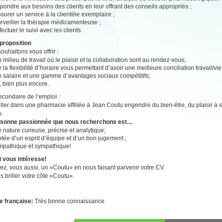
pondre aux besoins des clients en leur offrant des conseils appropriés ;
surer un service à la clientèle exemplaire ;
rveiller la thérapie médicamenteuse ;
fectuer le suivi avec les clients.
proposition
ouhaitons vous offrir :
 milieu de travail où le plaisir et la collaboration sont au rendez-vous;
 la flexibilité d’horaire vous permettant d’avoir une meilleure conciliation travail/vi
n salaire et une gamme d’avantages sociaux compétitifs;
, bien plus encore.
secondaire de l’emploi :
ailler dans une pharmacie affiliée à Jean Coutu engendre du bien-être, du plaisir à se
s.
rsonne passionnée que nous recherchons est…
 nature curieuse, précise et analytique;
tée d’un esprit d’équipe et d’un bon jugement ;
mpathique et sympathique!
i vous intéresse!
z, vous aussi, un «Coutu» en nous faisant parvenir votre CV.
es briller votre côté «Coutu».
e française:
Très bonne connaissance