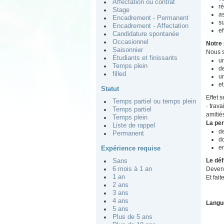
Affectation ou contrat
ré
Stage
as
Encadrement - Permanent
su
Encadrement - Affectation
ef
Candidature spontanée
Occasionnel
Notre 
Saisonnier
Nous s
Étudiants et finissants
un
Temps plein
de
filled
u
et
Statut
Effet 
Temps partiel ou temps plein
· trav
Temps partiel
amitié
Temps plein
La pe
Liste de rappel
de
Permanent
do
e
Expérience requise
Le déf
Sans
Devene
6 mois à 1 an
1 an
Et fait
2 ans
3 ans
4 ans
Langu
5 ans
Plus de 5 ans