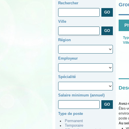
Rechercher
Gro
Ville
Ph
Typ
Région
Vill
Employeur
Spécialité
Desc
Salaire minimum (annuel)
Avez-
Êtes-v
enviro
Type de poste
poste 
Permanent
Au sei
Temporaire
ve