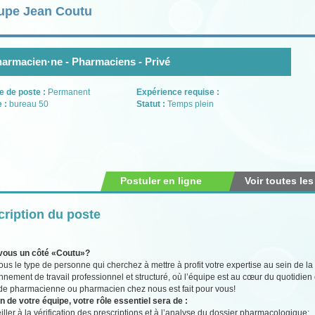
upe Jean Coutu
armacien·ne - Pharmaciens - Privé
e de poste :
Permanent
Expérience requise :
e :
bureau 50
Statut :
Temps plein
Postuler en ligne
Voir toutes les
ription du poste
vous un côté «Coutu»?
ous le type de personne qui cherchez à mettre à profit votre expertise au sein d
nnement de travail professionnel et structuré, où l’équipe est au cœur du quotidi
de pharmacienne ou pharmacien chez nous est fait pour vous!
n de votre équipe, votre rôle essentiel sera de :
iller à la vérification des prescriptions et à l’analyse du dossier pharmacologique;