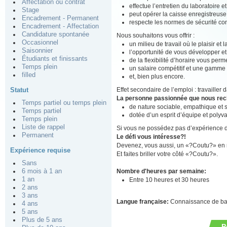
Affectation ou contrat
effectue l’entretien du laboratoire e
Stage
peut opérer la caisse enregistreuse
Encadrement - Permanent
respecte les normes de sécurité conc
Encadrement - Affectation
Candidature spontanée
Nous souhaitons vous offrir :
Occasionnel
un milieu de travail où le plaisir et
Saisonnier
l’opportunité de vous développer e
Étudiants et finissants
de la flexibilité d’horaire vous perm
Temps plein
un salaire compétitif et une gamme
filled
et, bien plus encore.
Effet secondaire de l’emploi : travaille
Statut
La personne passionnée que nous re
Temps partiel ou temps plein
de nature sociable, empathique et
Temps partiel
dotée d’un esprit d’équipe et polyva
Temps plein
Liste de rappel
Si vous ne possédez pas d’expérience de 
Permanent
Le défi vous intéresse?!
Devenez, vous aussi, un «?Coutu?» en n
Expérience requise
Et faites briller votre côté «?Coutu?».
Sans
Nombre d'heures par semaine:
6 mois à 1 an
1 an
Entre 10 heures et 30 heures
2 ans
3 ans
Langue française:
Connaissance de b
4 ans
5 ans
Plus de 5 ans
P