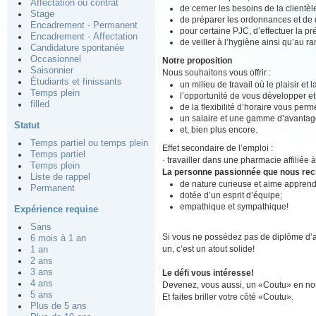
Affectation ou contrat
de cerner les besoins de la clientè
Stage
de préparer les ordonnances et de d
Encadrement - Permanent
pour certaine PJC, d’effectuer la pré
Encadrement - Affectation
de veiller à l’hygiène ainsi qu’au r
Candidature spontanée
Occasionnel
Notre proposition
Saisonnier
Nous souhaitons vous offrir :
Étudiants et finissants
un milieu de travail où le plaisir et
Temps plein
l’opportunité de vous développer e
filled
de la flexibilité d’horaire vous perm
un salaire et une gamme d’avantage
Statut
et, bien plus encore.
Temps partiel ou temps plein
Effet secondaire de l’emploi :
Temps partiel
· travailler dans une pharmacie affiliée 
Temps plein
La personne passionnée que nous re
Liste de rappel
de nature curieuse et aime apprend
Permanent
dotée d’un esprit d’équipe;
empathique et sympathique!
Expérience requise
Sans
Si vous ne possédez pas de diplôme d’a
6 mois à 1 an
un, c’est un atout solide!
1 an
2 ans
3 ans
Le défi vous intéresse!
4 ans
Devenez, vous aussi, un «Coutu» en nou
5 ans
Et faites briller votre côté «Coutu».
Plus de 5 ans