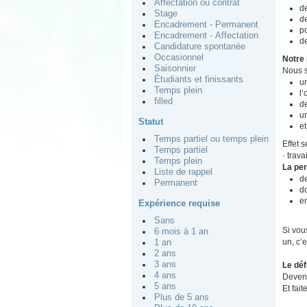
Affectation ou contrat
de
Stage
de
Encadrement - Permanent
po
Encadrement - Affectation
de
Candidature spontanée
Occasionnel
Notre 
Saisonnier
Nous s
Étudiants et finissants
un
Temps plein
l
filled
de
u
Statut
et
Temps partiel ou temps plein
Effet 
Temps partiel
· trav
Temps plein
La pe
Liste de rappel
d
Permanent
do
e
Expérience requise
Sans
Si vou
6 mois à 1 an
un, c’e
1 an
2 ans
3 ans
Le déf
4 ans
Devene
5 ans
Et fait
Plus de 5 ans