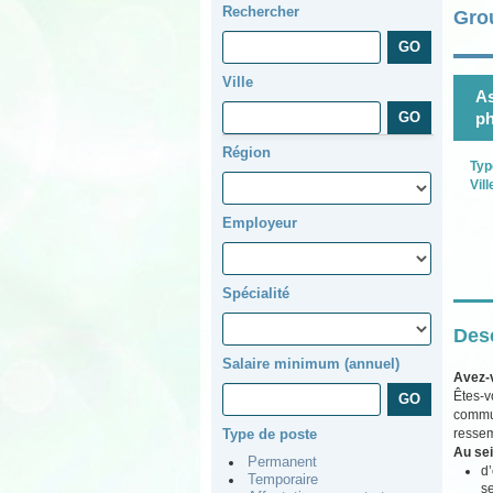
Rechercher
Gro
Ville
As
p
Région
Typ
Vill
Employeur
Spécialité
Desc
Salaire minimum (annuel)
Avez-
Êtes-v
commun
ressem
Type de poste
Au sei
Permanent
d’
Temporaire
se