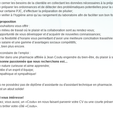
 cerner les besoins de la clientèle en collectant les données nécessaires à la pr
 préparer les ordonnances et de détecter des problématiques potentielles pour la c
ur certaine PJC, d’effectuer la préparation de pilulier;
 veiller à l’hygiène ainsi qu’au rangement du laboratoire afin de faciliter son bon 
proposition
ouhaitons vous offrir :
 milieu de travail où le plaisir et la collaboration sont au rendez-vous;
’opportunité de vous développer et d’acquérir de nouvelles connaissances;
 la flexibilité d’horaire vous permettant d’avoir une meilleure conciliation travail/vi
n salaire et une gamme d’avantages sociaux compétitifs;
, bien plus encore.
secondaire de l’emploi :
ailler dans une pharmacie affiliée à Jean Coutu engendre du bien-être, du plaisir à se
rsonne passionnée que nous recherchons est…
e nature curieuse et aime apprendre;
tée d’un esprit d’équipe;
mpathique et sympathique!
s ne possédez pas de diplôme d’assistante ou d'assistant technique en pharmaci
st un atout solide!
i vous intéresse!
z, vous aussi, un «Coutu» en nous faisant parvenir votre CV ou une courte présen
es briller votre côté «Coutu».