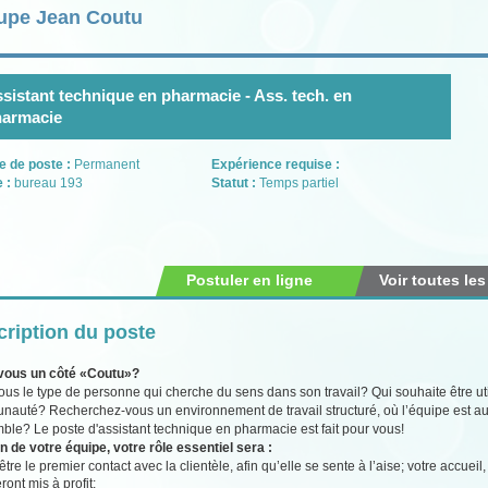
upe Jean Coutu
sistant technique en pharmacie - Ass. tech. en
harmacie
e de poste :
Permanent
Expérience requise :
e :
bureau 193
Statut :
Temps partiel
Postuler en ligne
Voir toutes les
ription du poste
vous un côté «Coutu»?
ous le type de personne qui cherche du sens dans son travail? Qui souhaite être util
auté? Recherchez-vous un environnement de travail structuré, où l’équipe est au
ble? Le poste d'assistant technique en pharmacie est fait pour vous!
n de votre équipe, votre rôle essentiel sera :
être le premier contact avec la clientèle, afin qu’elle se sente à l’aise; votre accue
ront mis à profit;