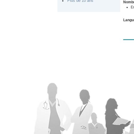
Plus de 10 ans
Nombr
E
Langu