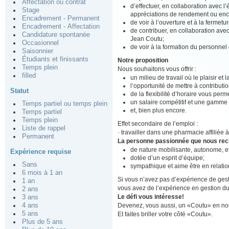
Affectation ou contrat
d’effectuer, en collaboration avec l
Stage
appréciations de rendement ou enco
Encadrement - Permanent
de voir à l’ouverture et à la fermet
Encadrement - Affectation
de contribuer, en collaboration av
Candidature spontanée
Jean Coutu;
Occasionnel
de voir à la formation du personnel
Saisonnier
Étudiants et finissants
Notre proposition
Temps plein
Nous souhaitons vous offrir :
filled
un milieu de travail où le plaisir et
l’opportunité de mettre à contributio
Statut
de la flexibilité d’horaire vous perm
un salaire compétitif et une gamme
Temps partiel ou temps plein
et, bien plus encore.
Temps partiel
Temps plein
Effet secondaire de l’emploi :
Liste de rappel
· travailler dans une pharmacie affiliée
Permanent
La personne passionnée que nous re
de nature mobilisante, autonome, 
Expérience requise
dotée d’un esprit d’équipe;
Sans
sympathique et aime être en relation
6 mois à 1 an
Si vous n’avez pas d’expérience de gest
1 an
vous avez de l’expérience en gestion du 
2 ans
Le défi vous intéresse!
3 ans
Devenez, vous aussi, un «Coutu» en nou
4 ans
5 ans
Et faites briller votre côté «Coutu».
Plus de 5 ans