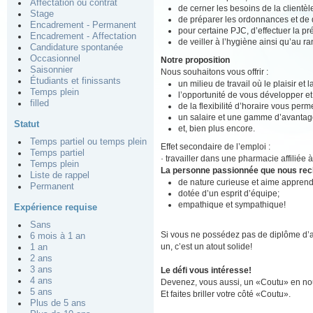
Affectation ou contrat
de cerner les besoins de la clientè
Stage
de préparer les ordonnances et de d
Encadrement - Permanent
pour certaine PJC, d’effectuer la pré
Encadrement - Affectation
de veiller à l’hygiène ainsi qu’au r
Candidature spontanée
Occasionnel
Notre proposition
Saisonnier
Nous souhaitons vous offrir :
Étudiants et finissants
un milieu de travail où le plaisir et
Temps plein
l’opportunité de vous développer e
filled
de la flexibilité d’horaire vous perm
un salaire et une gamme d’avantage
Statut
et, bien plus encore.
Temps partiel ou temps plein
Effet secondaire de l’emploi :
Temps partiel
· travailler dans une pharmacie affiliée 
Temps plein
La personne passionnée que nous re
Liste de rappel
de nature curieuse et aime apprend
Permanent
dotée d’un esprit d’équipe;
empathique et sympathique!
Expérience requise
Sans
Si vous ne possédez pas de diplôme d’a
6 mois à 1 an
un, c’est un atout solide!
1 an
2 ans
3 ans
Le défi vous intéresse!
4 ans
Devenez, vous aussi, un «Coutu» en nou
5 ans
Et faites briller votre côté «Coutu».
Plus de 5 ans