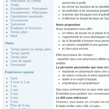
Affectation ou contrat
seront mis à profit;
Stage
de cerner les besoins de la clientè
Encadrement - Permanent
de participer à de nouveaux projets
Encadrement - Affectation
d’animer des kiosques lors d’activit
Candidature spontanée
d’effectuer le travail de base de l'
Occasionnel
Saisonnier
Notre proposition
Étudiants et finissants
Nous souhaitons vous offrir :
Temps plein
un milieu de travail où le plaisir et
filled
l’opportunité de vous développer e
de la flexibilité d’horaire vous perm
Statut
un salaire compétitif et une gamme
et, bien plus encore.
Temps partiel ou temps plein
Temps partiel
Effet secondaire de l’emploi :
Temps plein
· travailler dans une pharmacie affiliée 
Liste de rappel
amitiés.
Permanent
La personne passionnée que nous re
étudiante en pharmacie dans une u
Expérience requise
de nature curieuse et aime apprend
Sans
dotée d’un esprit d’équipe;
6 mois à 1 an
empathique et sympathique!
1 an
Que vous commenciez ou que votre parco
2 ans
Ensemble pour parfaire vos connaissan
3 ans
Le défi vous intéresse!
4 ans
5 ans
Devenez, vous aussi, un «Coutu» en nou
Plus de 5 ans
Et faites briller votre côté «Coutu».