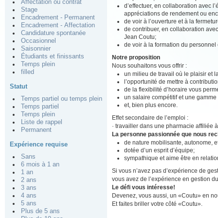
Affectation ou contrat
d’effectuer, en collaboration avec l
Stage
appréciations de rendement ou enco
Encadrement - Permanent
de voir à l’ouverture et à la fermet
Encadrement - Affectation
de contribuer, en collaboration av
Candidature spontanée
Jean Coutu;
Occasionnel
de voir à la formation du personnel
Saisonnier
Étudiants et finissants
Notre proposition
Temps plein
Nous souhaitons vous offrir :
filled
un milieu de travail où le plaisir et
l’opportunité de mettre à contributio
Statut
de la flexibilité d’horaire vous perm
un salaire compétitif et une gamme
Temps partiel ou temps plein
et, bien plus encore.
Temps partiel
Temps plein
Effet secondaire de l’emploi :
Liste de rappel
· travailler dans une pharmacie affiliée
Permanent
La personne passionnée que nous re
de nature mobilisante, autonome, 
Expérience requise
dotée d’un esprit d’équipe;
Sans
sympathique et aime être en relation
6 mois à 1 an
Si vous n’avez pas d’expérience de gest
1 an
vous avez de l’expérience en gestion du 
2 ans
Le défi vous intéresse!
3 ans
Devenez, vous aussi, un «Coutu» en nou
4 ans
5 ans
Et faites briller votre côté «Coutu».
Plus de 5 ans