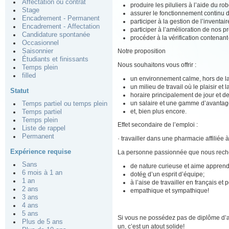
Affectation ou contrat
produire les piluliers à l’aide du 
Stage
assurer le fonctionnement continu d
Encadrement - Permanent
participer à la gestion de l’inventa
Encadrement - Affectation
participer à l’amélioration de nos p
Candidature spontanée
procéder à la vérification contenant-
Occasionnel
Notre proposition
Saisonnier
Étudiants et finissants
Nous souhaitons vous offrir :
Temps plein
filled
un environnement calme, hors de la 
un milieu de travail où le plaisir et
Statut
horaire principalement de jour et de
un salaire et une gamme d’avantage
Temps partiel ou temps plein
et, bien plus encore.
Temps partiel
Temps plein
Effet secondaire de l’emploi :
Liste de rappel
Permanent
· travailler dans une pharmacie affiliée
Expérience requise
La personne passionnée que nous rec
Sans
de nature curieuse et aime apprend
6 mois à 1 an
doté
e
d’un esprit d’équipe;
1 an
à l’aise de travailler en français 
2 ans
empathique et sympathique!
3 ans
4 ans
5 ans
Si vous ne possédez pas de diplôme d’a
Plus de 5 ans
un, c’est un atout solide!