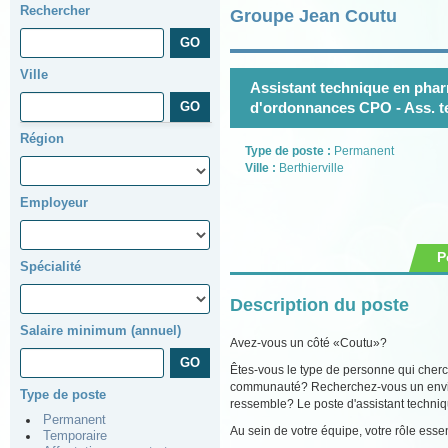
Rechercher
Groupe Jean Coutu
Ville
Assistant technique en phar
d'ordonnances CPO - Ass. t
Région
Type de poste :
Permanent
Ville :
Berthierville
Employeur
P
Spécialité
Description du poste
Salaire minimum (annuel)
Avez-vous un côté «Coutu»?
Êtes-vous le type de personne qui cherch
communauté? Recherchez-vous un environ
Type de poste
ressemble? Le poste d'assistant techniq
Permanent
Au sein de votre équipe, votre rôle essen
Temporaire